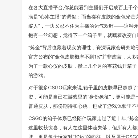
在各大直播平台,你总能看到主播们开启成百上千个
满是“心疼主播”的调侃；而当稀有皮肤的金色光芒亮
骗人”，一边又忍不住为主播的运气欢呼——这种矛
抱有一丝幻想，觉得下一个箱子里，就藏着改变自己
“炼金”背后也藏着现实的理性，资深玩家会研究
官方公布的“金色皮肤概率不到1%”并非虚言，大
为了一款心仪的皮肤，攒上几个月的零花钱开箱子；
的游戏。
对于很多CSGO玩家来说,箱子里的皮肤早已超越
资，可能是自己在游戏里的“身份象征”，更可能是
普通皮肤，那份期待和心跳，也成了游戏体验里不
CSGO的箱子体系已经陪伴玩家走过了近十年,“
这里收获惊喜，有人在这里体验失落，但所有人都
肤，更是每个玩家对“好运”的向往，以及属于CSG