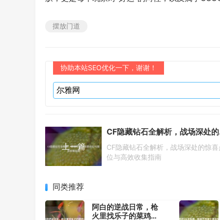
摆放门道
协助本站SEO优化一下，谢谢！
CF隐藏
上一篇
CF隐藏钻石全解析，战场深处的惊喜
位与高效收集指南
同类推荐
阿白的逆战日常，枪
火里找乐子的菜鸡大