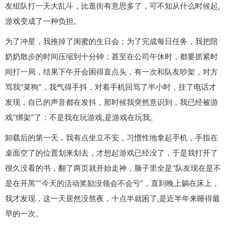
友组队打一天大乱斗，比逛街有意思多了，可不知从什么时候起,
游戏变成了一种负担。
为了冲星，我推掉了闺蜜的生日会；为了完成每日任务，我把陪
奶奶散步的时间压缩到十分钟；甚至在公司午休时，都要抓紧时
间打一局，结果下午开会困得直点头，有一次和队友吵架，对方
骂我“菜狗”，我气得手抖，对着手机回骂了半小时，挂了电话才
发现，自己的声音都在发抖，那时候我突然意识到，我已经被游
戏“绑架”了：不是我在玩游戏,是游戏在玩我。
卸载后的第一天，我有点坐立不安，习惯性地拿起手机，手指在
桌面空了的位置划来划去，才想起游戏已经没了，于是我打开了
很久没看的书，翻了两页就开始走神，脑子里全是“队友现在是不
是在开黑”“今天的活动奖励没领会不会亏”，直到晚上躺在床上，
我才发现，这一天居然没熬夜，十点半就困了,是近半年来睡得最
早的一次。