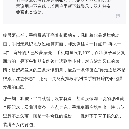
示该用户不在线，若用户重新下载登录，双方好友
关系也会恢复。
凌晨两点半，手机屏幕还亮着刺眼的光，我盯着水晶爆炸的动
画，手指无意识地划过结算页面，却没像往常一样点开“再来一
局”，窗外的天已经蒙蒙亮，手机电量只剩10%，而我脑子里反复
回放的，是下午和朋友约饭时迟到半小时，对方欲言又止的表
情；是妈妈发来的三条未读消息，最后一条停留在“你最近是不是
很累，注意休息”；还有上周熬夜掉段后,对着手机摔碎的钢化膜
发呆的自己。
那一刻，我按下了卸载键，没有犹豫，甚至没像网上说的那样截
个图纪念，看着进度条一点点走完，手机桌面突然空出一块，心
里竟不是失落，而是一种奇怪的轻松——像卸下了背了很久的、
装满石头的背包。