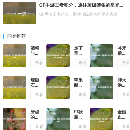
CF手游王者积分，通往顶级装备的星光大道
下一篇
CF手游王者积分，通往顶级装备的星光大道
同类推荐
酒精
足下
补牙
与体
垂神
后护
重管
经损
理全
查看
查看
查
理，
伤能
指
科学
否自
南，
解析
愈？
注意
喝酒
病
事项
煅磁
苹果
肺大
减肥
因、
与日
石，
醋的
泡的
的真
症状
常维
传统
正确
病
查看
查看
查
相与
与康
护
功效
喝法
因、
方法
复治
与现
与健
症状
疗全
代科
康益
及科
面解
学应
处指
学治
牙齿
甲状
全国
析
用全
南
疗方
的全
腺球
血液
解析
案全
面解
蛋白
病最
查看
查看
查
解析
析，
偏
佳医