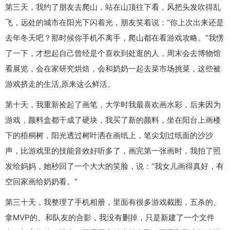
第三天，我约了朋友去爬山，站在山顶往下看，风把头发吹得乱
飞，远处的城市在阳光下闪着光，朋友笑着说：“你上次出来还是
去年冬天吧？那时候你手机不离手，爬山都在看游戏攻略。”我愣
了一下，才想起自己曾经是个喜欢到处逛的人，周末会去博物馆
看展览，会在家研究烘焙，会和奶奶一起去菜市场挑菜，这些被
游戏挤走的生活,原来这么鲜活。
第十天，我重新捡起了画笔，大学时我最喜欢画水彩，后来因为
游戏，颜料盒都干成了硬块，我买了新的颜料，坐在阳台上画楼
下的梧桐树，阳光透过树叶洒在画纸上，笔尖划过纸面的沙沙
声，比游戏里的技能音效好听多了，画完第一张画时，我拍了照
发给妈妈，她秒回了一个大大的笑脸，说：“我女儿画得真好，有
空回家画给奶奶看。”
第三十天，我整理了手机相册，里面有很多游戏截图，五杀的、
拿MVP的、和队友的合影，我没有删掉，只是新建了一个文件