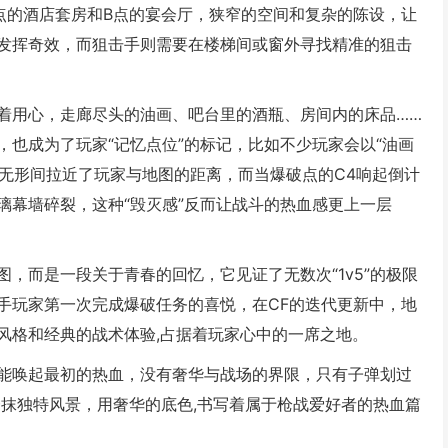
点的酒店套房和B点的宴会厅，狭窄的空间和复杂的陈设，让
发挥奇效，而狙击手则需要在楼梯间或窗外寻找精准的狙击
着用心，走廊尽头的油画、吧台里的酒瓶、房间内的床品……
也成为了玩家“记忆点位”的标记，比如不少玩家会以“油画
在无形间拉近了玩家与地图的距离，而当爆破点的C4响起倒计
璃幕墙碎裂，这种“毁灭感”反而让战斗的热血感更上一层
，而是一段关于青春的回忆，它见证了无数次“1v5”的极限
手玩家第一次完成爆破任务的喜悦，在CF的迭代更新中，地
风格和经典的战术体验,占据着玩家心中的一席之地。
能唤起最初的热血，没有奢华与战场的界限，只有子弹划过
一抹独特风景，用奢华的底色,书写着属于枪战爱好者的热血篇