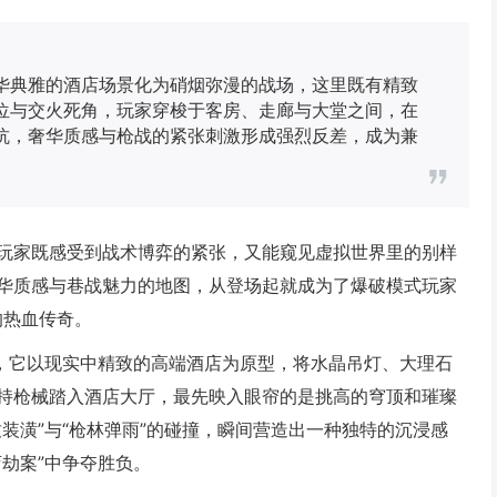
华典雅的酒店场景化为硝烟弥漫的战场，这里既有精致
位与交火死角，玩家穿梭于客房、走廊与大堂之间，在
抗，奢华质感与枪战的紧张刺激形成强烈反差，成为兼
玩家既感受到战术博弈的紧张，又能窥见虚拟世界里的别样
华质感与巷战魅力的地图，从登场起就成为了爆破模式玩家
的热血传奇。
因，它以现实中精致的高端酒店为原型，将水晶吊灯、大理石
持枪械踏入酒店大厅，最先映入眼帘的是挑高的穹顶和璀璨
装潢”与“枪林弹雨”的碰撞，瞬间营造出一种独特的沉浸感
劫案”中争夺胜负。