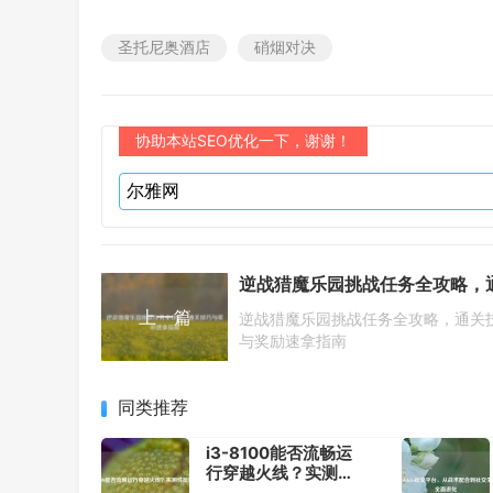
圣托尼奥酒店
硝烟对决
协助本站SEO优化一下，谢谢！
上一篇
逆战猎魔乐园挑战任务全攻略，通关
与奖励速拿指南
同类推荐
i3-8100能否流畅运
行穿越火线？实测性
能解析