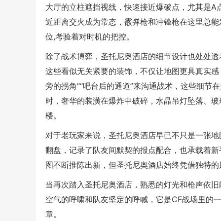
大厅的立柱遮挡视线，快速接近爆破点，尤其是A
近距离交火成为常态，霰弹枪和冲锋枪在这里总能
位,考验着对时机的把控。
除了战术博弈，圣托尼奥酒店的细节设计也处处透
这些看似无关紧要的装饰，不仅让地图更具真实感，
旁的拐角”“吧台后的通道”来沟通战术，这些细节
时，奢华的装潢在爆炸中破碎，水晶吊灯坠落、玻
楼。
对于老玩家来说，圣托尼奥酒店早已不只是一张地图
翻盘，记录了队友间默契的报点配合，也承载着新
图不断推陈出新，但圣托尼奥酒店始终凭借独特的
当再次踏入圣托尼奥酒店，熟悉的灯光和枪声依旧
空气的呼啸和队友坚定的呼喊，它是CF战场里的
章。