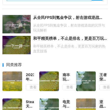
从全民FPS到氪金争议，射击游戏逆战的沉浮与玩法解析
上一篇
从全民FPS到氪金争议，射击游戏逆战的沉浮与
玩法解析
和平精英榜单，不止是排名，更是百万玩家的热血竞技场
下一篇
和平精英榜单，不止是排名，更是百万玩家的热
血竞技场
同类推荐
2023
南丰
王者
年
玩家
荣耀
Steam
制霸
亲密
查看
查看
查
十大
和平
关系
必玩
精
全指
游戏
英，
南，
推
小城
建
Steam
电竞
逆
荐，
电竞
立、
天
与光
战，