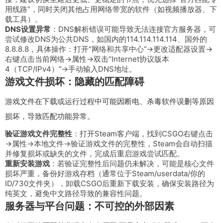
用线路”，同时关闭其他占用网络带宽的软件（如视频播放器、下
载工具）。
DNS设置异常
：DNS解析错误可能导致无法连接官方服务器，可
尝试修改DNS为公共DNS，如国内的114.114.114.114、国外的
8.8.8.8，具体操作：打开“网络和共享中心”→更改适配器设置→
右键点击当前网络→属性→双击“Internet协议版本
4（TCP/IPv4）”→手动输入DNS地址。
游戏文件损坏：隐藏的匹配障碍
游戏文件在下载或运行过程中可能因断电、杀毒软件误删等原因
损坏，导致匹配功能异常。
验证游戏文件完整性
：打开Steam客户端，找到CSGO右键点击
→属性→本地文件→验证游戏文件的完整性，Steam会自动扫描
并修复损坏或缺失的文件，完成后重启游戏尝试匹配。
重新安装游戏
：若验证完整性后问题仍未解决，可能是核心文件
损坏严重，备份好游戏存档（通常位于Steam/userdata/你的
ID/730文件夹），卸载CSGO后重新下载安装，确保安装路径为
纯英文，避免中文路径导致的兼容性问题。
服务器与平台问题：不可控的外部因素