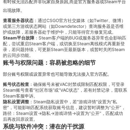
有时候无法匹配并非玩家自身原因,而是官方服务器或Steam平台
出现故障。
查看服务器状态
：通过CSGO官方社交媒体（如Twitter、微博）
或第三方游戏状态网站（如Downdetector）查询服务器是否维
护或故障，若服务器处于维护中，只能等待官方修复完成。
Steam平台故障
：Steam客户端的BUG或服务器异常也会影响匹
配，尝试重启Steam客户端，或切换至Steam离线模式再重新登
录，若问题持续，可更新Steam至最新版本，或暂时关闭Steam
的云同步功能。
账号与权限问题：容易被忽略的细节
部分账号权限或设置异常也可能导致无法接入官方匹配。
账号状态检查
：确保账号未被VAC封禁或限制匹配权限，可登录
Steam账号查看“社区市场”或“VAC状态”，若有封禁记录，需联系
Steam客服申诉。
隐私设置调整
：Steam隐私设置中，若“游戏详情”设置为“私
密”，可能影响匹配系统获取账号信息，建议暂时调整为“公开”，
路径：Steam设置→隐私→游戏详情→设置为“公开”，匹配成功
后再改回原设置。
系统与软件冲突：潜在的干扰源