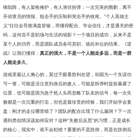
锋陷阵，有人架枪掩护，有人潜伏拆弹；一次完美的围剿，离不
开侦查员的情报、狙击手的压制和突击手的收尾。“个人英雄主
义”往往会导致满盘皆输，而懂得配合、学会信任，才是通关的密
码，这何尝不是职场与生活的缩影？一个项目的成功，从来不是
某个人的功劳，而是团队成员各司其职、彼此补位的结果。《逆
战》让我们懂得：
真正的强大，不是一个人能走多远，而是一群
人能走多久
。
游戏里最让人揪心的，莫过于眼看胜利在望，却因为一个失误功
亏一篑，可能是没注意到身后的敌人，可能是拆弹时提前暴露了
位置，也可能是因为急于抢人头而忽略了队友的信号，每一次失
败都是一次沉重的打击，但也是最珍贵的经验，我们开始学会复
盘：刚才的走位哪里错了？团队的配合出现了什么漏洞？下一次
遇到类似情况该如何应对？这种“失败后反思”的习惯，正是成长
的核心，现实中，谁不会犯错？重要的不是跌倒，而是在跌倒后