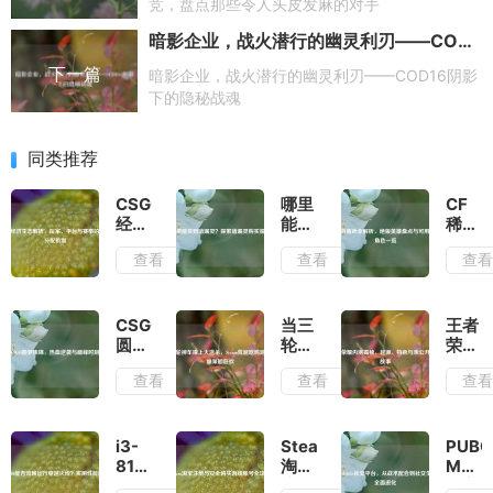
竞，盘点那些令人头皮发麻的对手
暗影企业，战火潜行的幽灵利刃——COD16阴影下的隐秘战魂
下一篇
暗影企业，战火潜行的幽灵利刃——COD16阴影
下的隐秘战魂
同类推荐
CSGO
哪里
CF
经济
能买
稀有
生态
到堵
角色
查看
查看
查
解
漏
全解
析，
灵？
析，
玩
探索
绝版
家、
堵漏
英雄
CSGO
当三
王者
平台
灵购
盘点
圆梦
轮神
荣耀
与赛
买渠
与可
集
车撞
内测
查看
查看
查
事的
道
用扩
锦，
上大
揭
收益
展角
热血
逃
秘，
分配
色一
逆袭
杀，
起
机制
览
与巅
Steam
源、
i3-
Steam
PUBG
峰时
荒诞
特色
8100
淘宝
Mobil
刻
吃鸡
与未
能否
注册
社交