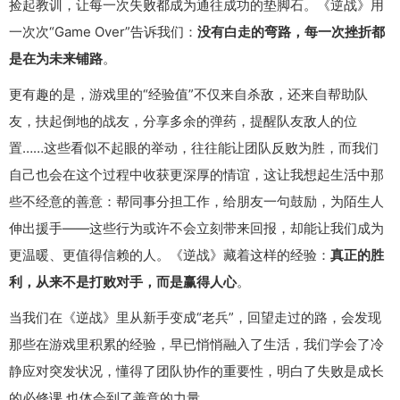
捡起教训，让每一次失败都成为通往成功的垫脚石。《逆战》用
一次次“Game Over”告诉我们：
没有白走的弯路，每一次挫折都
是在为未来铺路
。
更有趣的是，游戏里的“经验值”不仅来自杀敌，还来自帮助队
友，扶起倒地的战友，分享多余的弹药，提醒队友敌人的位
置……这些看似不起眼的举动，往往能让团队反败为胜，而我们
自己也会在这个过程中收获更深厚的情谊，这让我想起生活中那
些不经意的善意：帮同事分担工作，给朋友一句鼓励，为陌生人
伸出援手——这些行为或许不会立刻带来回报，却能让我们成为
更温暖、更值得信赖的人。《逆战》藏着这样的经验：
真正的胜
利，从来不是打败对手，而是赢得人心
。
当我们在《逆战》里从新手变成“老兵”，回望走过的路，会发现
那些在游戏里积累的经验，早已悄悄融入了生活，我们学会了冷
静应对突发状况，懂得了团队协作的重要性，明白了失败是成长
的必修课,也体会到了善意的力量。