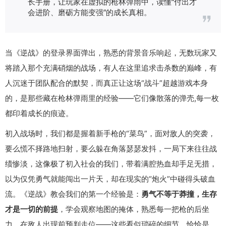
长手册，让玩家在虚拟的枪林弹雨中，读懂“付出才
会进阶、磨砺方能变强”的成长真相。
当《逆战》的登录界面弹出，熟悉的背景音乐响起，无数玩家又
将踏入那个充满硝烟的战场，有人在这里追求击杀数的巅峰，有
人沉迷于团队配合的默契，而真正让这场“战斗”超越游戏本身
的，是那些藏在枪林弹雨里的经验——它们像散落的弹壳,每一枚
都印着成长的痕迹。
初入战场时，我们都是握着新手枪的“菜鸟”，面对敌人的突袭，
要么慌不择路地扫射，要么躲在角落瑟瑟发抖，一局下来往往战
绩惨淡，这像极了初入社会的我们，带着满腔热血却手足无措，
以为仅凭勇气就能闯出一片天，却在现实的“炮火”中碰得头破血
流。《逆战》教会我们的第一个经验是：
勇气不等于莽撞，生存
才是一切的前提
，学会观察地图的掩体，熟悉每一把枪的后坐
力，在敌人出现前预判走位——这些看似琐碎的细节，恰恰是