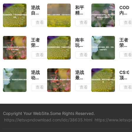
逆战
和平
COD1
自选
精英
内容
保底
AUG
删除
查看
查看
查
系
皮肤
引发
统，
全解
玩家
个性
析，
争
化装
价格
议，
王者
南丰
王者
备如
与性
游戏
荣耀
玩家
荣耀
何革
价比
行业
实名
制霸
亲密
查看
查看
查
新游
推荐
如何
注册
和平
关系
戏体
平衡
修改
精
全指
验
更新
失
英，
南，
与记
败？
小城
建
逆战
逆战
CS:G
忆留
解决
电竞
立、
动画
最划
顶级
存？
方法
梦的
升
版，
算充
饰品
查看
查看
查
与常
崛起
级、
热血
值攻
推
见问
解除
激战
略，
荐，
题全
与维
引爆
氪金
颜值
解析
护技
视觉
指南
与价
巧
盛宴
与消
值并
Copyright Your WebSite.Some Rights Reserved.
费技
存的
https://letsvpndownload.com/idc/38635.html
巧
https://www.letsv
必入
清单