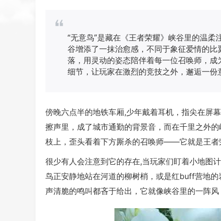
“无意鸟”是藏在《王者荣耀》峡谷里的温柔
谷增添了一抹治愈感，不同于象征爱情的比翼
落，用灵动的姿态陪伴着每一位召唤师，成
细节，让玩家在激烈的竞技之外，邂逅一份
傍晚六点半的地铁车厢,少年戴着耳机，指尖在屏幕
擦声里，成了城市通勤的背景音，而在千里之外的峡
枝上，歪头看着下方厮杀的召唤师——它就是王者荣
很少有人会注意到它的存在,当玩家们盯着小地图
鸟正安静地站在河道的柳树梢，或是红buff营地
声清脆的鸣叫都吝于给出，它就像峡谷里的一阵风