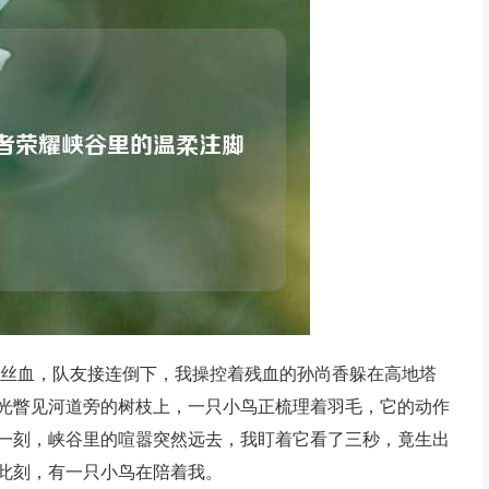
剩丝血，队友接连倒下，我操控着残血的孙尚香躲在高地塔
光瞥见河道旁的树枝上，一只小鸟正梳理着羽毛，它的动作
一刻，峡谷里的喧嚣突然远去，我盯着它看了三秒，竟生出
此刻，有一只小鸟在陪着我。