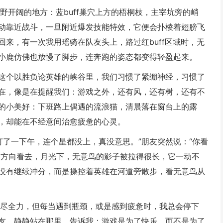
野开阔的地方：蓝buff巢穴上方的梧桐枝，主宰坑旁的峭
动靠近战斗，一旦附近爆发技能特效，它便会扑棱着翅膀飞
来，有一次我用瑶骑在队友头上，路过红buff区域时，无
小鹿仿佛也放慢了脚步，连奔跑的姿态都变得轻盈起来。
在这个以胜负论英雄的峡谷里，我们习惯了紧绷神经，习惯了
在，像是在提醒我们：游戏之外，还有风，还有树，还有不
的小美好：下班路上偶遇的流浪猫，清晨落在窗台上的露
，却能在不经意间治愈疲惫的心灵。
打了一下午，连个星都没上，真没意思。”朋友突然说：“你看
指的方向看去，月光下，无意鸟的影子被拉得很长，它一动不
没有继续冲分，而是操控着英雄在河道旁散步，看无意鸟从
拼尽全力，但每当遇到瓶颈，或是感到疲惫时，我总会停下
友，静静站在那里，告诉我：游戏是为了快乐，而不是为了