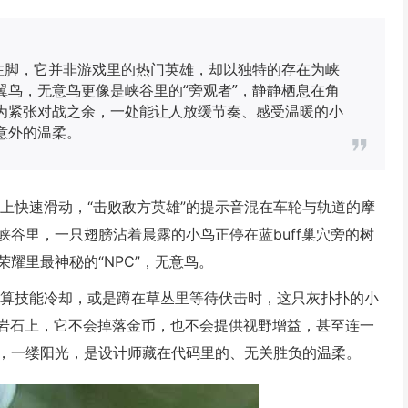
注脚，它并非游戏里的热门英雄，却以独特的存在为峡
鸟，无意鸟更像是峡谷里的“旁观者”，静静栖息在角
为紧张对战之余，一处能让人放缓节奏、感受温暖的小
意外的温柔。
上快速滑动，“击败敌方英雄”的提示音混在车轮与轨道的摩
谷里，一只翅膀沾着晨露的小鸟正停在蓝buff巢穴旁的树
耀里最神秘的“NPC”，无意鸟。
计算技能冷却，或是蹲在草丛里等待伏击时，这只灰扑扑的小
的岩石上，它不会掉落金币，也不会提供视野增益，甚至连一
，一缕阳光，是设计师藏在代码里的、无关胜负的温柔。