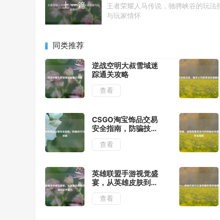
上一篇
王者荣耀人马传说，驰骋峡谷的玩法
与玩家情怀
同类推荐
逆战空明大叔雪域迷
踪通关攻略
查看
CSGO淘宝饰品交易
安全指南，防骗技巧
与购买攻略
查看
英雄联盟手游视觉盛
宴，从英雄皮肤到战
场截图的艺术魅力
查看