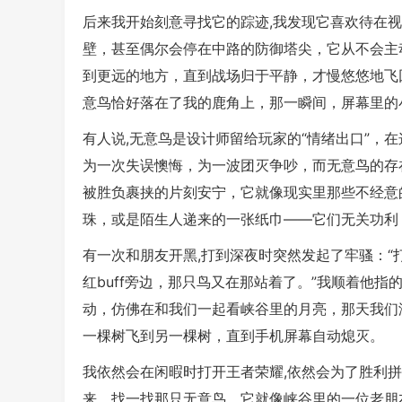
后来我开始刻意寻找它的踪迹,我发现它喜欢待在视
壁，甚至偶尔会停在中路的防御塔尖，它从不会主
到更远的地方，直到战场归于平静，才慢悠悠地飞回
意鸟恰好落在了我的鹿角上，那一瞬间，屏幕里的
有人说,无意鸟是设计师留给玩家的“情绪出口”，
为一次失误懊悔，为一波团灭争吵，而无意鸟的存
被胜负裹挟的片刻安宁，它就像现实里那些不经意
珠，或是陌生人递来的一张纸巾——它们无关功利
有一次和朋友开黑,打到深夜时突然发起了牢骚：“
红buff旁边，那只鸟又在那站着了。”我顺着他
动，仿佛在和我们一起看峡谷里的月亮，那天我们
一棵树飞到另一棵树，直到手机屏幕自动熄灭。
我依然会在闲暇时打开王者荣耀,依然会为了胜利
来，找一找那只无意鸟，它就像峡谷里的一位老朋