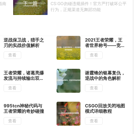
下一篇
指南
CS:GO勿碰违规插件！官方严打破坏公平
行为，正规渠道无舞蹈功能
逆战保卫战，猎手之
2021王者荣耀，王
刃的实战价值解析
者世界称号——竞技
巅峰的终极荣誉象征
查看
查看
王者荣耀，诸葛亮爆
谢霆锋的银幕复仇，
发流与持续输出双套
逆战中的角色解析
路出装全解析
查看
查看
995tcn神秘代码与
CSGO回放关闭地图
王者荣耀的奇妙碰撞
模式详细教程
查看
查看