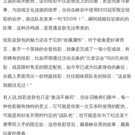
主题的喜庆配色，这些炫彩不仅是视觉上的点缀，更是玩家与赛
事、与游戏文化连接的纽带，当你在峡谷中使用EDG冠军限定炫
彩的佐伊，身边队友发来一句“EDG牛！”，瞬间就能拉近彼此的
距离，这种共鸣感，是普通皮肤无法带来的。
炫彩皮肤包的魅力还在于它的“收藏属性”，对于收集爱好者而
言，集齐一个英雄的全套炫彩，就像是完成了一项小型成就，有
些稀有的炫彩，比如早期通过活动兑换的“元老议会”玛尔扎哈炫
彩，或是限时售卖的限定配色，如今早已成为玩家身份的象征，
在载入界面亮出一款绝版炫彩，往往能收获队友的惊叹：“这皮肤
我都没见过！”
有人说,炫彩皮肤包只是“换汤不换药”，但在召唤师们眼中，每一
种色彩都有独特的意义，它可能是你第一次五杀时使用的配色，
可能是和好友开黑时约定的“战队色”，也可能是你为了纪念某个
赛季而入手的限定款，这些色彩背后，藏着峡谷里的故事，藏着
玩家的青春。