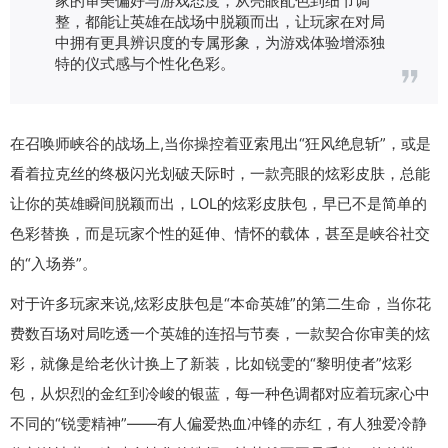
整，都能让英雄在战场中脱颖而出，让玩家在对局
中拥有更具辨识度的专属形象，为游戏体验增添独
特的仪式感与个性化色彩。
在召唤师峡谷的战场上,当你操控着亚索甩出“狂风绝息斩”，或是
看着拉克丝的终极闪光划破天际时，一款亮眼的炫彩皮肤，总能
让你的英雄瞬间脱颖而出，LOL的炫彩皮肤包，早已不是简单的
色彩替换，而是玩家个性的延伸、情怀的载体，甚至是峡谷社交
的“入场券”。
对于许多玩家来说,炫彩皮肤包是“本命英雄”的第二生命，当你花
费数百场对局吃透一个英雄的连招与节奏，一款契合你审美的炫
彩，就像是给老伙计换上了新装，比如锐雯的“黎明使者”炫彩
包，从炽烈的金红到冷峻的银蓝，每一种色调都对应着玩家心中
不同的“锐雯精神”——有人偏爱热血冲锋的赤红，有人独爱冷静