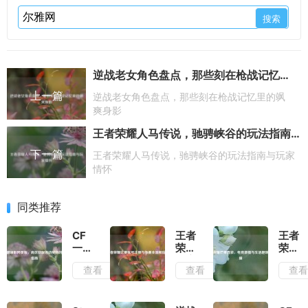
逆战老女角色盘点，那些刻在枪战记忆里的飒爽身影
上一篇
逆战老女角色盘点，那些刻在枪战记忆里的飒
爽身影
王者荣耀人马传说，驰骋峡谷的玩法指南与玩家情怀
下一篇
王者荣耀人马传说，驰骋峡谷的玩法指南与玩家
情怀
同类推荐
CF
王者
王者
一键
荣耀
荣耀
领取
比赛
芒果
查看
查看
查
网页
账号
直
版，
注册
装，
高效
与参
电竞