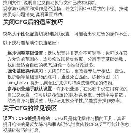
找到文件”,说明自定义自动执行文件已成功移除。
观察游戏画面和操作是否流畅，若之前因CFG导致的卡顿、按键
失灵等问题消失,说明重置成功。
关闭CFG后的适应技巧
突然从个性化配置切换到默认设置，可能会出现短暂的操作不适,
以下技巧能帮助你快速适应：
逐步调整基础设置
：默认配置并非完全不可调整，你可以在官
方允许的范围内，逐步修改鼠标灵敏度、分辨率等基础参数，
找到最适合自己的状态,避免一次性修改过多。
强化基础操作练习
：关闭CFG后，更需要专注于枪法、走位、
投掷物等基础技巧的练习，通过死亡匹配、练枪地图（如
aim_botz
）提升肌肉记忆,减少对特殊按键绑定的依赖。
参考职业选手默认设置
：许多职业选手在比赛中仅使用有限的
自定义设置，你可以参考他们的鼠标灵敏度、分辨率等参数，
结合自身习惯调整，既保证竞技公平性,又能提升操作效率。
关于CFG的常见误区
误区1：CFG能提升枪法
：CFG只是优化操作习惯的工具，真正
提升枪法的是反复练习和肌肉记忆,过度依赖CFG反而可能让你忽
视基础技巧的打磨。