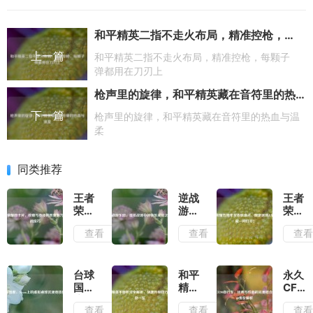
和平精英二指不走火布局，精准控枪，每颗子弹都用在刀刃上
上一篇
和平精英二指不走火布局，精准控枪，每颗子
弹都用在刀刃上
枪声里的旋律，和平精英藏在音符里的热血与温柔
下一篇
枪声里的旋律，和平精英藏在音符里的热血与温
柔
同类推荐
王者
逆战
王者
荣耀
游乐
荣耀
圆卡
园，
五周
查看
查看
查
片，
虚拟
年全
收藏
战场
皮肤
与竞
中的
盘
技的
快乐
点，
台球
和平
永久
双重
成长
限定
国
精英
CF29
魅力
之旅
返场
度，
手册
自行
查看
查看
查
与实
&全
Steam
积分
车，