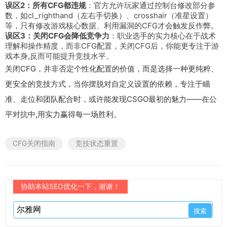
误区2：所有CFG都违规
：官方允许玩家通过控制台修改部分参
数，如
cl_righthand
（左右手切换）、
crosshair
（准星设置）
等，只有修改游戏核心数据、利用漏洞的CFG才会触发反作弊。
误区3：关闭CFG会降低竞争力
：职业选手的实力核心在于战术
理解和操作精度，而非CFG配置，关闭CFG后，你能更专注于游
戏本身,反而可能提升竞技水平。
关闭CFG，并非否定个性化配置的价值，而是选择一种更纯粹、
更安全的竞技方式，当你摆脱对自定义设置的依赖，专注于瞄
准、走位和团队配合时，或许能发现CSGO最初的魅力——在公
平对抗中,用实力赢得每一场胜利。
CFG关闭指南
竞技状态重置
协助本站SEO优化一下，谢谢！