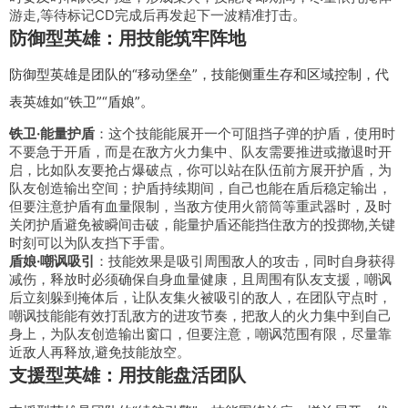
游走,等待标记CD完成后再发起下一波精准打击。
防御型英雄：用技能筑牢阵地
防御型英雄是团队的“移动堡垒”，技能侧重生存和区域控制，代
表英雄如“铁卫”“盾娘”。
铁卫·能量护盾
：这个技能能展开一个可阻挡子弹的护盾，使用时
不要急于开盾，而是在敌方火力集中、队友需要推进或撤退时开
启，比如队友要抢占爆破点，你可以站在队伍前方展开护盾，为
队友创造输出空间；护盾持续期间，自己也能在盾后稳定输出，
但要注意护盾有血量限制，当敌方使用火箭筒等重武器时，及时
关闭护盾避免被瞬间击破，能量护盾还能挡住敌方的投掷物,关键
时刻可以为队友挡下手雷。
盾娘·嘲讽吸引
：技能效果是吸引周围敌人的攻击，同时自身获得
减伤，释放时必须确保自身血量健康，且周围有队友支援，嘲讽
后立刻躲到掩体后，让队友集火被吸引的敌人，在团队守点时，
嘲讽技能能有效打乱敌方的进攻节奏，把敌人的火力集中到自己
身上，为队友创造输出窗口，但要注意，嘲讽范围有限，尽量靠
近敌人再释放,避免技能放空。
支援型英雄：用技能盘活团队