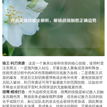
狼王·利刃突袭
：这是一个兼具位移和伤害的核心技能，使用时需
注意两点：一是预判敌人站位，尽量在敌人聚集或背身时释放，
技能突进过程中的AOE伤害能瞬间压低敌方血线；二是搭配主武
器的爆发，突进后立刻切换霰弹枪或步枪补伤害，避免技能放空
后陷入被动，利刃突袭还可用于躲避敌方的范围技能，比如在对
手释放火箭筒或手雷时,利用突进的无敌帧规避伤害。
猎鹰·精准打击
：作为远程突击英雄，猎鹰的技能是标记敌人后触
发高额伤害，释放前务必确保视野清晰，优先标记敌方后排的狙
击手或医疗兵，标记后队友的攻击也会获得伤害加成，因此释放
时要及时和队友沟通，形成集火，技能冷却期间，尽量依托掩体