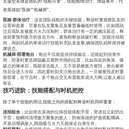
支援型英雄是团队的“续航引擎”，技能围绕治疗、增益展开，代
表英雄如“医姬”“机械师”。
医姬·群体治疗
：这是团队续航的关键技能，释放时要观察队友的
位置和血量，尽量在队友聚集且血量普遍偏低时使用，比如团战
过后或队友被敌方火力压制时，群体治疗有一定的施法延迟，释
放前要预判敌方的攻击方向，避免刚释放就被打断，技能冷却期
间，用副武器的单体治疗技能补充队友血量,确保团队始终保持健
康状态。
机械师·部署炮台
：炮台不仅能提供持续输出，还能起到侦查作
用，部署时要选择隐蔽且视野开阔的位置，比如高处的角落、爆
破点的掩体后，既能攻击敌人，又不容易被敌方摧毁，炮台被摧
毁后会进入冷却，因此要时刻关注炮台状态，一旦被摧毁及时重
新部署，在守点时，多个炮台交叉布置能形成火力网,让敌人难以
靠近。
技巧进阶：技能搭配与时机把控
除了单个技能的用法,技能之间的搭配和释放时机同样重要：
连招组合
：比如突击英雄的位移技能搭配手雷，突进后立刻扔出
手雷，能瞬间清理敌方聚集的敌人；防御英雄的护盾搭配嘲讽，
开盾后嘲讽敌人,既能吸引火力又能保证自身生存。