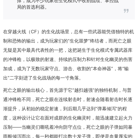
撑，成为不少玩家在生化模式中收割战绩、掌控战
局的首选利器。
在穿越火线（CF）的生化战场里，总有一些武器能凭借独特的机
制和恐怖的输出，成为玩家们的“生化噩梦”终结者，而死亡之眼
无疑是其中最具代表性的一把，这把诞生于生化模式专属武器库
的冲锋枪，以极致的射速、持续的压制力和针对生化幽灵的伤害
加成，成为了无数玩家守点、游击、收割的“本命神器”，将“输
出”二字刻进了生化战场的每一寸角落。
死亡之眼的输出核心，首先源于它“越扫越强”的独特机制，与普
通冲锋枪不同，死亡之眼在连续射击时，射速会随着射击时长逐
渐提升，从初始的稳定射速，到后期几乎达到“弹幕倾泻”的程
度，这种设计让它在面对成群的生化幽灵时，能迅速建立起火力
压制——当幽灵们嘶吼着冲向防守点位，死亡之眼的子弹如同暴
雨般倾泻而出，每一秒都能打出数十发子弹，即便是血量厚实的