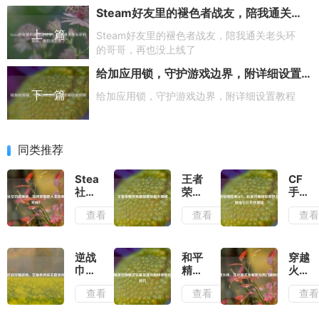
Steam好友里的褪色者战友，陪我通关老头环的哥哥，再也没上线了
上一篇
Steam好友里的褪色者战友，陪我通关老头环
的哥哥，再也没上线了
给加应用锁，守护游戏边界，附详细设置教程
下一篇
给加应用锁，守护游戏边界，附详细设置教程
同类推荐
Steam
王者
CF
社交
荣耀
手游
功能
热身
惊现
查看
查看
查
揭
赛隐
隐身
秘，
藏彩
BUG
如何
蛋大
玩家
查看
揭秘
对局
逆战
和平
穿越
他人
可见
巾帼
精英
火
主页
但好
战
切换
线，
查看
查看
查
而不
友列
场，
模式
生化
被发
表隐
女角
位置
模式