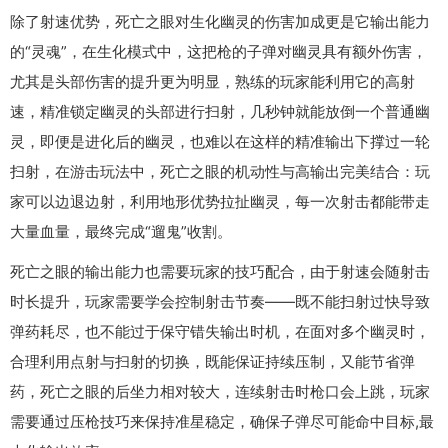
除了射速优势，死亡之眼对生化幽灵的伤害加成更是它输出能力
的“灵魂”，在生化模式中，这把枪的子弹对幽灵具有额外伤害，
尤其是头部伤害的提升更为明显，熟练的玩家能利用它的高射
速，精准锁定幽灵的头部进行扫射，几秒钟就能放倒一个普通幽
灵，即便是进化后的幽灵，也难以在这样的精准输出下撑过一轮
扫射，在游击玩法中，死亡之眼的机动性与高输出完美结合：玩
家可以边退边射，利用地形优势拉扯幽灵，每一次射击都能带走
大量血量，最终完成“遛鬼”收割。
死亡之眼的输出能力也需要玩家的技巧配合，由于射速会随射击
时长提升，玩家需要学会控制射击节奏——既不能扫射过快导致
弹药耗尽，也不能过于保守错失输出时机，在面对多个幽灵时，
合理利用点射与扫射的切换，既能保证持续压制，又能节省弹
药，死亡之眼的后坐力相对较大，连续射击时枪口会上跳，玩家
需要通过压枪技巧来保持准星稳定，确保子弹尽可能命中目标,最