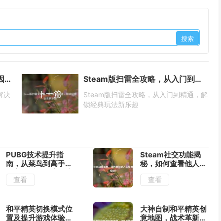
王者荣耀频繁秒退？一文读懂原因与解决办法
Steam版扫雷全攻略，从入门到精通，解锁经典玩法新乐趣
下一篇
解决
Steam版扫雷全攻略，从入门到精通，解
锁经典玩法新乐趣
PUBG技术提升指
Steam社交功能揭
南，从菜鸟到高手的
秘，如何查看他人主
全方位攻略与流畅度
页而不被发现？
查看
查看
优化技巧
和平精英切换模式位
大神自制和平精英创
置及提升游戏体验的
意地图，战术革新颠