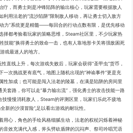
续治疗，而勇士则是冲锋陷阵的输出核心，玩家需要根据敌人
如利用法老的“流沙陷阱”限制敌人移动，再让勇士切入敌方
行动力”系统更是精髓——每回合的行动点数有限，是优先移动
择都考验着玩家的策略思维，Steam社区里，不少玩家热
牺牲技能”换得勇士的致命一击，也有人靠地形卡关将强敌困死
棋游戏最迷人的地方。
的可玩性直线上升，每次游戏失败后，玩家会获得“圣甲虫”货币，
下一次挑战更有底气，地图上随机出现的“神谕事件”更是充
属性加成；也可能是闯入法老的陵墓，在满是陷阱的房间里
通关套路，你可以走“暴力输出流”，强化勇士的攻击技能一路
合技慢慢消耗敌人，Steam的评测区里，玩家们乐此不疲地
全新的沙漠冒险”,足以看出游戏的耐玩性。
着用心，角色的手绘风格细腻生动，法老的权杖闪烁着神秘
的音效充满代入感，斧头劈砍盾牌的沉闷声、祭司吟唱咒语