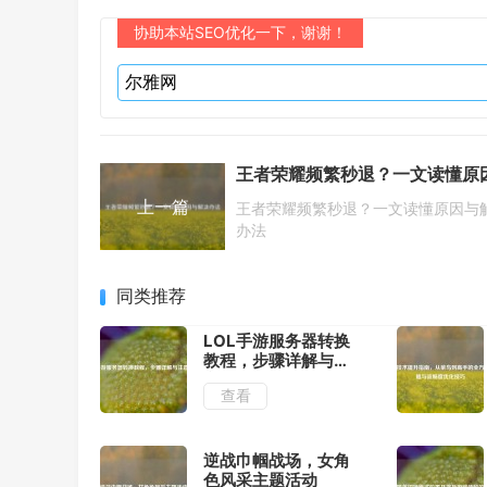
协助本站SEO优化一下，谢谢！
上一篇
王者荣耀频繁秒退？一文读懂原因与
办法
同类推荐
LOL手游服务器转换
教程，步骤详解与注
意事项
查看
逆战巾帼战场，女角
色风采主题活动