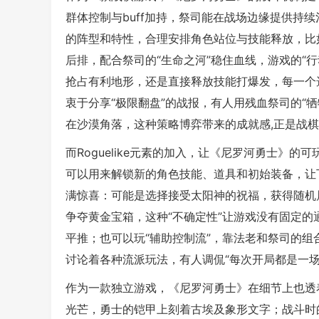
群体控制与buff加持，祭司能在战场边缘提供持
的阵型和特性，合理安排角色站位与技能释放，比
后排，配合祭司的“生命之河”稳住血线，游戏的“
抢占有利地形，还是直接释放技能打爆发，每一个选
衷于分享“极限翻盘”的战报，有人用残血祭司的“
在沙漠角落，这种策略博弈带来的成就感,正是战
而Roguelike元素的加入，让《尼罗河勇士》
可以用来解锁新的角色技能、道具和初始装备，让
满惊喜：可能是选择接受太阳神的祝福，获得随机
争夺黄金宝箱，这种“不确定性”让游戏没有固定的
平推；也可以玩“辅助控制流”，靠法老和祭司的组
讨论着各种流派玩法，有人调侃“每次开局都是一场
作为一款独立游戏，《尼罗河勇士》在细节上也透
光芒，勇士的铠甲上刻着古埃及象形文字；战斗时