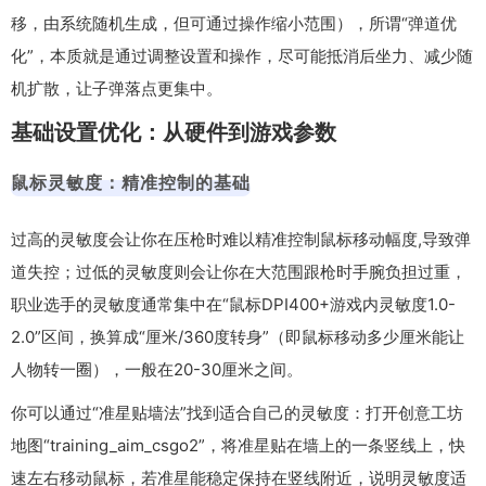
移，由系统随机生成，但可通过操作缩小范围），所谓“弹道优
化”，本质就是通过调整设置和操作，尽可能抵消后坐力、减少随
机扩散，让子弹落点更集中。
基础设置优化：从硬件到游戏参数
鼠标灵敏度：精准控制的基础
过高的灵敏度会让你在压枪时难以精准控制鼠标移动幅度,导致弹
道失控；过低的灵敏度则会让你在大范围跟枪时手腕负担过重，
职业选手的灵敏度通常集中在“鼠标DPI400+游戏内灵敏度1.0-
2.0”区间，换算成“厘米/360度转身”（即鼠标移动多少厘米能让
人物转一圈），一般在20-30厘米之间。
你可以通过“准星贴墙法”找到适合自己的灵敏度：打开创意工坊
地图“training_aim_csgo2”，将准星贴在墙上的一条竖线上，快
速左右移动鼠标，若准星能稳定保持在竖线附近，说明灵敏度适