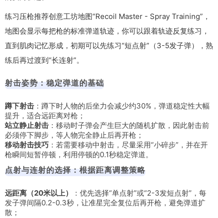
练习压枪推荐创意工坊地图“Recoil Master - Spray Training”，
地图会显示每把枪的标准弹道轨迹，你可以跟着轨迹反复练习，
直到肌肉记忆形成，初期可以先练习“短点射”（3-5发子弹），熟
练后再过渡到“长连射”。
射击姿势：稳定弹道的基础
蹲下射击
：蹲下时人物的后坐力会减少约30%，弹道稳定性大幅
提升，适合远距离对枪；
站立静止射击
：移动时子弹会产生巨大的随机扩散，因此射击前
必须停下脚步，等人物完全静止后再开枪；
移动射击技巧
：若需要移动中射击，尽量采用“小碎步”，并在开
枪瞬间短暂停顿，利用停顿的0.1秒稳定弹道。
点射与连射的选择：根据距离调整策略
远距离（20米以上）
：优先选择“单点射”或“2-3发短点射”，每
发子弹间隔0.2-0.3秒，让准星完全复位后再开枪，避免弹道扩
散；