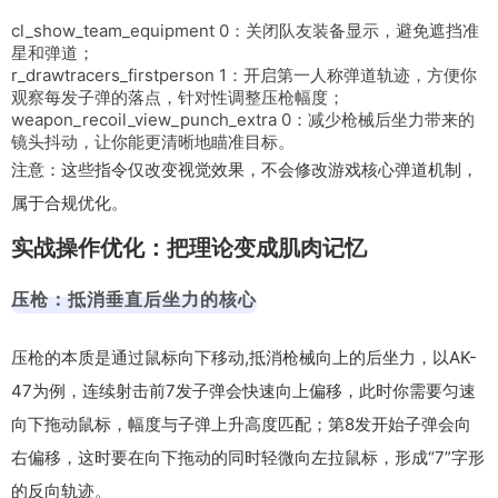
cl_show_team_equipment 0
：关闭队友装备显示，避免遮挡准
星和弹道；
r_drawtracers_firstperson 1
：开启第一人称弹道轨迹，方便你
观察每发子弹的落点，针对性调整压枪幅度；
weapon_recoil_view_punch_extra 0
：减少枪械后坐力带来的
镜头抖动，让你能更清晰地瞄准目标。
注意：这些指令仅改变视觉效果，不会修改游戏核心弹道机制，
属于合规优化。
实战操作优化：把理论变成肌肉记忆
压枪：抵消垂直后坐力的核心
压枪的本质是通过鼠标向下移动,抵消枪械向上的后坐力，以AK-
47为例，连续射击前7发子弹会快速向上偏移，此时你需要匀速
向下拖动鼠标，幅度与子弹上升高度匹配；第8发开始子弹会向
右偏移，这时要在向下拖动的同时轻微向左拉鼠标，形成“7”字形
的反向轨迹。