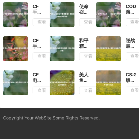
CF
使命
COD
手游
召唤
熔炉
比赛
16，
终局
查看
查看
查
号与
现代
之战
密码
战争
——
安全
重磅
终极
防护
更
战术
CF
和平
逆战
全攻
新！
与生
手游
精英
最刺
略
全新
存全
愚人
快速
激模
查看
查看
查
战役
解析
节特
获取
式推
章节
辑，
服装
荐，
剧情
搞怪
币攻
哪种
深度
玩法
略，
玩法
CF
美人
CS:G
解析
与惊
轻松
最过
电脑
鱼与
版本
喜彩
解锁
瘾？
配置
王者
演变
查看
查看
查
蛋全
心仪
需求
荣耀
全解
揭秘
外
解
的跨
析，
观！
析，
界联
从起
硬件
动，
源到
选择
文化
全球
Copyright Your WebSite.Some Rights Reserved.
与优
碰撞
攻势
化全
与商
的版
攻略
业价
本差
值解
异与