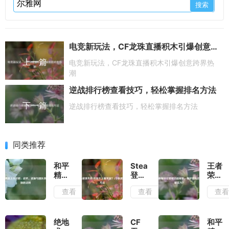
电竞新玩法，CF龙珠直播积木引爆创意跨界热潮
上一篇
电竞新玩法，CF龙珠直播积木引爆创意跨界热
潮
逆战排行榜查看技巧，轻松掌握排名方法
下一篇
逆战排行榜查看技巧，轻松掌握排名方法
同类推荐
和平
Steam
王者
精英
登录
荣耀
上分
失
段位
查看
查看
查
攻
败/
隐藏
略，
连接
功能
战
不上
解
术、
服务
析，
绝地
CF
和平