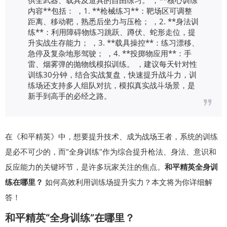
内容**包括： ，1. **枪械练习**：靶场区可调整
距离、移动靶，熟悉后坐力与压枪； ，2. **身法训
练**：利用障碍物练习跳跃、蹲伏、蛇形走位，提
升实战生存能力； ，3. **载具操控**：练习漂移、
急停及复杂地形驾驶； ，4. **投掷物应用**：手
雷、烟雾弹的抛物线模拟训练。 ，建议每天针对性
训练30分钟，结合实战复盘，快速提升战斗力，训
练场还支持多人组队对抗，模拟真实战斗场景，是
新手到高手的必经之路。
在《和平精英》中，想要提升技术、成为战场王者，系统的训练
是必不可少的，而“全身训练”作为综合提升枪法、身法、意识和
反应能力的关键环节，是许多玩家关注的焦点。
和平精英全身训
练在哪里？
如何高效利用训练场提升实力？本文将为你详细解
答！
和平精英“全身训练”在哪里？