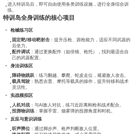
进入特训岛后，即可自由使用各类训练设施，进行全身综合训
练。
特训岛全身训练的核心项目
枪械练习区
固定靶/移动靶射击
：提升压枪、跟枪能力，适应不同武器的
后坐力。
配件调试
：通过更换配件（如倍镜、枪托），找到最适合自
己的武器配置。
身法训练区
障碍物跳跃
：练习翻越、攀爬、蛇皮走位，规避敌人攻击。
载具驾驶
：熟悉吉普、摩托等载具的操作，提升转移和战术
灵活性。
实战模拟区
人机对战
：与AI敌人对抗，练习近距离刚枪和战术配合。
投掷物训练
：掌握手雷、烟雾弹的投掷角度和时机。
反应与意识训练
听声辨位
：通过脚步声、枪声判断敌人位置。