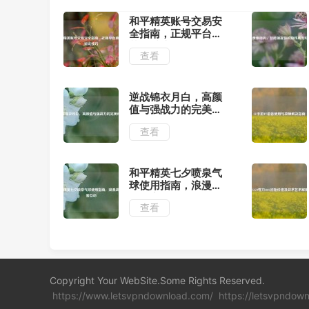
和平精英账号交易安
全指南，正规平台推
荐与避坑技巧
查看
逆战锦衣月白，高颜
值与强战力的完美结
合
查看
和平精英七夕喷泉气
球使用指南，浪漫战
场甜蜜互动
查看
Copyright Your WebSite.Some Rights Reserved.
https://www.letsvpndownload.com/
https://letsvpndow