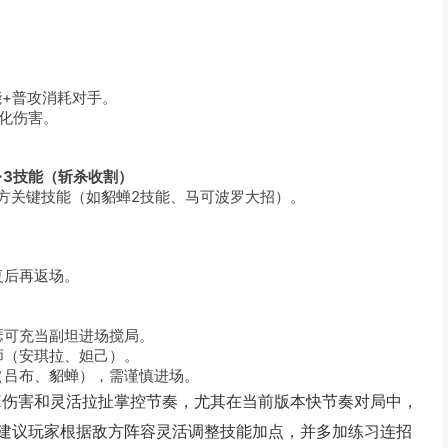
能+普攻消耗对手。
化伤害。
→3技能（斩杀收割）
方关键技能（如貂蝉2技能、马可波罗大招）。
复后再返场。
瑟可充当副坦进场搅局。
师（安琪拉、妲己）。
（吕布、貂蝉），需谨慎进场。
OE伤害和灵活拉扯掌控节奏，尤其在当前版本快节奏对局中，
建议玩家根据敌方阵容灵活调整技能加点，并多加练习连招