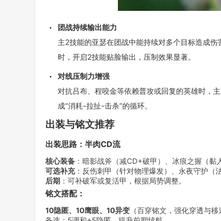
团战持续输出能力
主2技能的亚瑟在团战中能持续对多个目标造成伤
时，开启2技能贴脸输出，压制效果显著。
对线压制力增强
对抗吕布、程咬金等依赖普攻或回复的英雄时，主
成“消耗-拉扯-击杀”的循环。
出装与铭文推荐
出装思路：半肉CD流
核心装备
：暗影战斧（减CD+破甲）、冰痕之握（黏
可选补充
：反伤刺甲（针对物理爆发）、永夜守护（
后期
：可补破军或复活甲，根据局势调整。
铭文搭配：
10隐匿、10鹰眼、10异变
（百穿铭文，强化穿透与移
备选：5调和+5隐匿，提升前期续航。