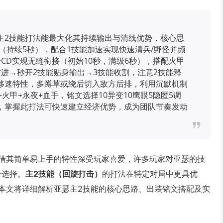
主2技能打法能最大化其持续输出与清线优势，核心思
害（持续5秒），配合1技能加速实现快速清兵/野怪并频
CD实现无缝衔接（初始10秒，满级6秒），搭配火甲
进→秒开2技能贴身输出→3技能收割，注意2技能释
移速特性，多蹲草或绕后切入敌方后排，利用沉默机制
火甲+永夜+血手，铭文选择10异变10鹰眼5隐匿5调
，掌握此打法可快速建立经济优势，成为团队节奏发动
借其简单易上手的特性深受玩家喜爱，许多玩家对亚瑟的技
一选择。
主2技能（回旋打击）
的打法在特定对局中更具优
本文将详细解析亚瑟主2技能的核心思路、出装铭文搭配及实