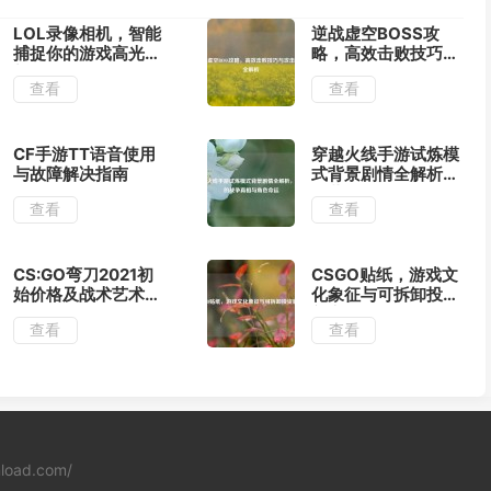
LOL录像相机，智能
逆战虚空BOSS攻
捕捉你的游戏高光时
略，高效击败技巧与
刻
攻击加成全解析
查看
查看
CF手游TT语音使用
穿越火线手游试炼模
与故障解决指南
式背景剧情全解析，
隐藏的战争真相与角
查看
查看
色命运
CS:GO弯刀2021初
CSGO贴纸，游戏文
始价格及战术艺术解
化象征与可拆卸投资
析
新宠
查看
查看
nload.com/