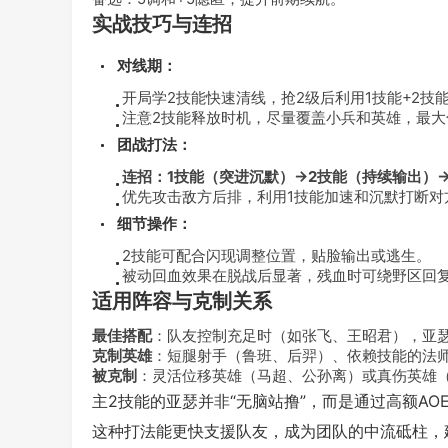
实战技巧与连招
对线期：
开局学2技能快速清线，抢2级后利用1技能+2技
注意2技能释放时机，尽量覆盖小兵和英雄，最大
团战打法：
连招：1技能（突进沉默）→2技能（持续输出）
优先攻击敌方后排，利用1技能加速和沉默打断对
细节操作：
2技能可配合闪现调整位置，贴脸输出或逃生。
被动回血效果在脱战后显著，残血时可绕野区回
适用阵容与克制关系
最佳搭配
：队友控制充足时（如张飞、王昭君），亚
克制英雄
：短腿射手（鲁班、后羿）、依赖技能的法
被克制
：灵活位移英雄（马超、公孙离）或真伤英雄
主2技能的亚瑟并非“无脑站撸”，而是通过高额A
这种打法能更快支援队友，成为团队的中流砥柱，