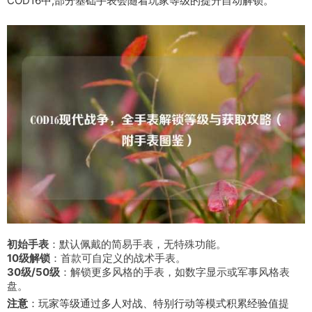
COD16中,部分基础手表会随着玩家等级的提升自动解锁。
初始手表
：默认佩戴的简易手表，无特殊功能。
10级解锁
：首款可自定义的战术手表。
30级/50级
：解锁更多风格的手表，如数字显示或军事风格表
盘。
注意
：玩家等级通过多人对战、特别行动等模式积累经验值提