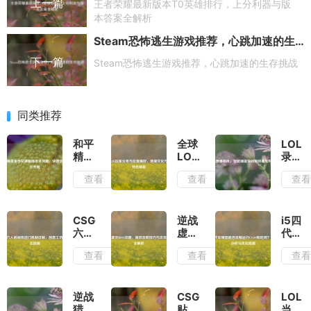
上一篇
王者荣耀最新版本T0英雄排行，上分利器与版
本答案全解析
Steam恐怖逃生游戏推荐，心跳加速的生存挑战
下一篇
Steam恐怖逃生游戏推荐，心跳加速的生存挑战
同类推荐
和平
全球
LOL
精英
LOL
录像
金币
玩家
相
查看
查看
查
兑换
分布
机，
服饰
与位
智能
币全
置偏
捕捉
攻
好，
你的
CSGO
逆战
i5四
略，
地域
游戏
六人
虚空
代处
快速
文化
高光
房间
BOSS
理器
查看
查看
查
获取
与游
时刻
传送
攻
能否
心仪
戏特
门机
略，
流畅
外观
色解
制详
高效
运行
析
解，
击败
CS:G
逆战
CSGO
LOL
创意
技巧
和吃
猎场
贴
当前