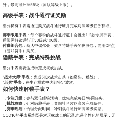
升，最高可升至55级（原版等级上限）。
高级手表：战斗通行证奖励
部分稀有手表需通过购买战斗通行证并完成对应等级任务获取。
赛季限定手表
：每个赛季的战斗通行证中会推出1-2款专属手表，
通常需解锁通行证50级或100级。
付费组合包
：商店中偶尔会上架含特殊手表的皮肤包，需用CP点
（游戏货币）购买。
隐藏手表：完成特殊挑战
部分手表需要达成特定成就或挑战,
“战术大师”手表
：完成50次战术击杀（如爆头、近战）。
“老兵”手表
：在生存模式中达到特定波次。
如何快速解锁手表？
专注升级
：参与双倍经验活动，优先完成每日/每周任务。
挑战攻略
：针对隐藏手表，查阅社区攻略高效完成条件。
赛季规划
：合理分配时间，冲刺战斗通行证高等级奖励。
COD16的手表系统既是对玩家成长的记录,也是个性化的展示，无