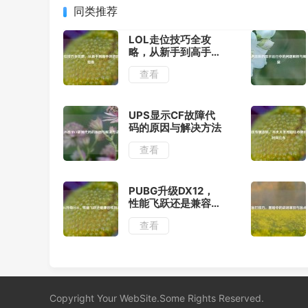
同类推荐
LOL走位技巧全攻
略，从新手到高手的
进阶训练指南
查看
UPS显示CF故障代
码的原因与解决方法
查看
PUBG升级DX12，
性能飞跃还是兼容性
挑战？
查看
Copyright Your WebSite.Some Rights Reserved.