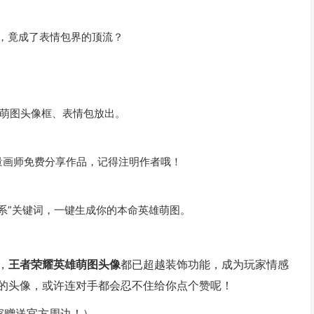
后，竟成了表情包界的顶流？
萌图头像框、表情包放出。
，大量画师免费分享作品，记得注明作者哦！
+萌系”关键词，一键生成你的本命英雄萌图。
，
王者荣耀英雄萌图头像
都已超越装饰功能，成为玩家情感
的头像，或许连对手都会忍不住给你点个赞呢！
家赠送官方周边！）