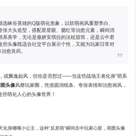
精选峡谷英雄的Q版萌化形象，以软萌画风重塑李白、
夸张大头造型，搭配星星眼、腮红等治愈元素，瞬间消
萌系美学，无论是傲娇安琪拉的法杖甜筒，还是云中君
这些头像既适合社交平台展示个性，又能为玩家日常对
谷治愈良药。
，或飘逸如风，但你是否想过——当这些战场王者化身“萌系
萌图头像
风靡玩家圈，凭借圆润线条、夸张表情和治愈画风，
这些萌化人心的头像世界！
天化身嘟嘴小公主，这种“反差萌”瞬间击中玩家心脏，萌图头像