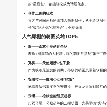
的“显眼包”，都能轻松成为话题焦点。
创作二创的狂欢
官方与民间画师纷纷加入萌图创作，从手绘到AI
号”或“吃火锅的程咬金”，创意无限。
人气爆棚的萌图英雄TOP5
瑶——森林小鹿萌化全场
鹿角+圆溜溜的大眼睛，瑶的萌图常搭配“躺平”“摸
孙膑——天使翅膀+包子脸
作为峡谷最治愈的辅助，孙膑的萌图总带着软糯的
安琪拉——魔法少女变“吃货”
抱着魔法书啃汉堡的安琪拉、被火龙果呛到脸红的
云缨——枪娘也能甜度超标
扎双马尾、叼糖葫芦的云缨萌图，完美平衡“飒”与