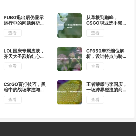
PUBG退出后仍显示
从草根到巅峰，
运行中的问题解析与
CSGO职业选手赖雪
解决方案
峰的传奇竞技之路
查看
查看
LOL国庆专属皮肤，
CF650摩托档位解
齐天大圣烈焰红心限
析，设计特点与骑行
时返场时间公布
体验
查看
查看
CS:GO盲打技巧，黑
王者荣耀与李国庆，
暗中的战场掌控与盲
一场跨界碰撞的商业
点突破
启示
查看
查看