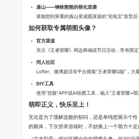
盾山——钢铁憨憨的萌化逆袭
谁能想到笨重的盾山变成圆滚滚的“充电宝”造型
如何获取专属萌图头像？
官方渠道
关注《王者荣耀》周边商城或节日活动，常有限定
同人社区
Lofter、微博超话等平台搜索“王者荣耀Q版”
DIY工具
使用“捏脸”APP或AI绘图工具，输入“王者荣耀
萌即正义，快乐至上！
无论是为了缓解连败的郁闷，还是单纯想展示个性
的载体，下次登录游戏时，不妨换上一个萌力十足
（文末彩蛋：评论区晒出你的萌图头像，抽3位玩