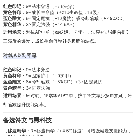
红色印记
：9×法术穿透（+7.8法穿）
黄色符印
：9×成长生命值（+216生命值，18级）
蓝色雕文
：9×固定魔抗（+12魔抗）或冷却缩减（+7.5%CD）
紫色精华
：3×固定法强（+14.9AP）
适用场景
：对抗AP中单（如妖姬、卡牌），法穿+法强组合提升
三级后的爆发，成长生命值弥补身板脆的缺点。
对线AD刺客流
红色印记
：9×法术穿透
黄色符印
：9×固定护甲（+9护甲）
蓝色雕文
：6×冷却缩减（+5%CD）+3×固定魔抗
紫色精华
：3×固定法强
适用场景
：应对劫、亚索等AD中单，护甲符文减少换血损耗，冷
却缩减提升技能频率。
备选符文与黑科技
移速精华
：3×移速精华（+4.5%移速）可增强游走支援能力，