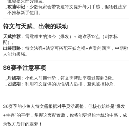
但会损失部分爆发。
攻速印记
：少数玩家会带攻速符文提升补刀手感，但牺牲法穿
不推荐新手使用。
符文与天赋、出装的联动
天赋推荐
：雷霆领主的法令（爆发）+ 诡诈系12点（刺客标
配）。
出装思路
：符文法强+法穿可搭配巫妖之祸+卢登的回声，中期秒
人能力极强。
S6赛季注意事项
对线期
：小鱼人前期弱势，符文需帮助平稳过渡到3级。
团战期
：利用符文提供的抗性切入后排，避免被控秒杀。
S6赛季的小鱼人符文需根据对手灵活调整，但核心始终是“爆发
+生存”的平衡，掌握这套配置后，你将能更轻松地统治中路，成
为敌方后排的噩梦！