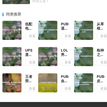
外挂泛滥？
同类推荐
低配
PUBG
从草
电脑
退出
根到
畅玩
后仍
巅
查看
查看
查
CSGO，
显示
峰，
优化
运行
CSG
设置
中的
职业
与配
问题
选手
UPS
LOL
枪神
置推
解析
赖雪
显示
男刀
之
荐全
与解
峰的
CF
最强
巅，
查看
查看
查
指南
决方
传奇
故障
出装
CF
案
竞技
代码
顺
最强
之路
的原
序，
终结
因与
对线
者的
王者
PUBG
PUBG
解决
到团
终极
荣耀
血色
皮皮
方法
战一
对决
跨界
调节
虾教
查看
查看
查
图流
影
与画
学，
攻略
视，
面优
从萌
谁在
化全
新到
幕后
指南
吃鸡
操刀
大神