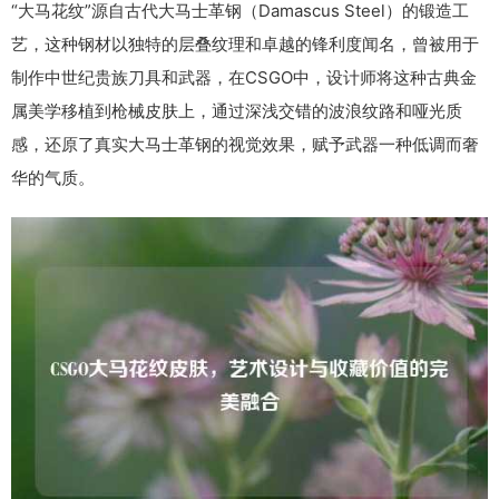
“大马花纹”源自古代大马士革钢（Damascus Steel）的锻造工
艺，这种钢材以独特的层叠纹理和卓越的锋利度闻名，曾被用于
制作中世纪贵族刀具和武器，在CSGO中，设计师将这种古典金
属美学移植到枪械皮肤上，通过深浅交错的波浪纹路和哑光质
感，还原了真实大马士革钢的视觉效果，赋予武器一种低调而奢
华的气质。