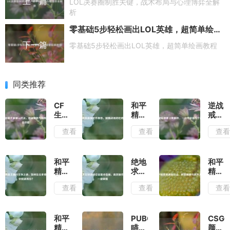
上一篇
LOL决赛圈制胜关键，战术布局与心理博弈全解
析
零基础5步轻松画出LOL英雄，超简单绘画教程
下一篇
零基础5步轻松画出LOL英雄，超简单绘画教程
同类推荐
CF
和平
逆战
生化
精英
戒指
模式
最强
佩戴
查看
查看
查
最强
配件
上限
AK
推
解
对
荐，
析，
决，
制霸
一次
和平
绝地
和平
枪械
战场
可装
精英
求生
精英
解析
的吃
备几
主播
轻语
滑道
查看
查看
查
与制
鸡神
个戒
的生
键位
新玩
胜技
器
指？
存之
设置
法，
巧全
道，
全指
创意
攻略
如何
南，
换景
和平
PUBG
CSG
在众
高效
与战
精英
瞄准
颜艺