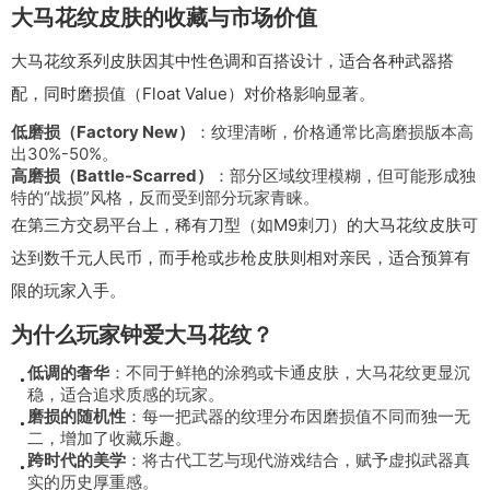
大马花纹皮肤的收藏与市场价值
大马花纹系列皮肤因其中性色调和百搭设计，适合各种武器搭
配，同时磨损值（Float Value）对价格影响显著。
低磨损（Factory New）
：纹理清晰，价格通常比高磨损版本高
出30%-50%。
高磨损（Battle-Scarred）
：部分区域纹理模糊，但可能形成独
特的“战损”风格，反而受到部分玩家青睐。
在第三方交易平台上，稀有刀型（如M9刺刀）的大马花纹皮肤可
达到数千元人民币，而手枪或步枪皮肤则相对亲民，适合预算有
限的玩家入手。
为什么玩家钟爱大马花纹？
低调的奢华
：不同于鲜艳的涂鸦或卡通皮肤，大马花纹更显沉
稳，适合追求质感的玩家。
磨损的随机性
：每一把武器的纹理分布因磨损值不同而独一无
二，增加了收藏乐趣。
跨时代的美学
：将古代工艺与现代游戏结合，赋予虚拟武器真
实的历史厚重感。