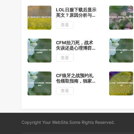
LOL日服下载后显示
英文？原因分析与解
决方法
查看
CFM抬刀死，战术
失误还是心理博弈？
致命细节深度解析
查看
CF狼牙之战预约礼
包领取指南，独家福
利限时放送！
查看
Copyright Your WebSite.Some Rights Reserved.