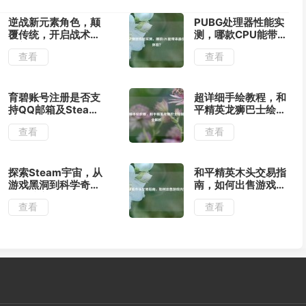
逆战新元素角色，颠
PUBG处理器性能实
覆传统，开启战术竞
测，哪款CPU能带来
技新纪元
最佳吃鸡体验？
查看
查看
育碧账号注册是否支
超详细手绘教程，和
持QQ邮箱及Steam
平精英龙狮巴士绘制
关联全指南
步骤全解析
查看
查看
探索Steam宇宙，从
和平精英木头交易指
游戏黑洞到科学奇观
南，如何出售游戏内
的虚拟之旅
资源？
查看
查看