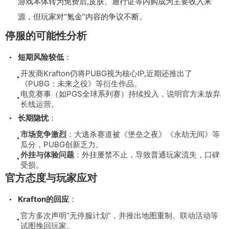
游戏本体转为免费后,皮肤、通行证等内购成为主要收入来
源，但玩家对“氪金”内容的争议不断。
停服的可能性分析
短期风险较低
：
开发商Krafton仍将PUBG视为核心IP,近期还推出了
《PUBG：未来之役》等衍生作品。
电竞赛事（如PGS全球系列赛）持续投入，说明官方未放弃
长线运营。
长期隐忧
：
市场竞争激烈
：大逃杀赛道被《堡垒之夜》《永劫无间》等
瓜分，PUBG创新乏力。
外挂与体验问题
：外挂屡禁不止，导致普通玩家流失，口碑
受损。
官方态度与玩家应对
Krafton的回应
：
官方多次声明“无停服计划”，并推出地图重制、联动活动等
试图挽回玩家。