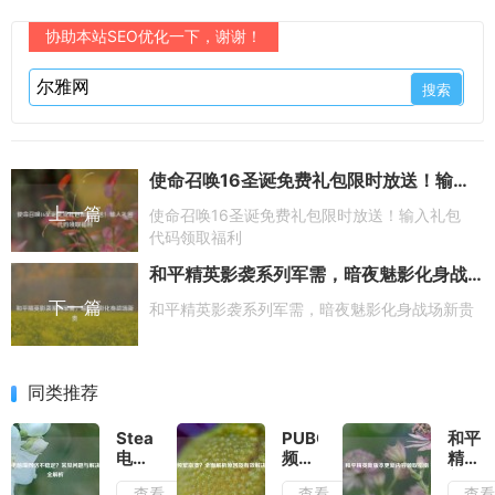
协助本站SEO优化一下，谢谢！
使命召唤16圣诞免费礼包限时放送！输入礼包代码领取福利
上一篇
使命召唤16圣诞免费礼包限时放送！输入礼包
代码领取福利
和平精英影袭系列军需，暗夜魅影化身战场新贵
下一篇
和平精英影袭系列军需，暗夜魅影化身战场新贵
同类推荐
Steam
PUBG
和平
电脑
频繁
精英
端网
崩
新版
查看
查看
查