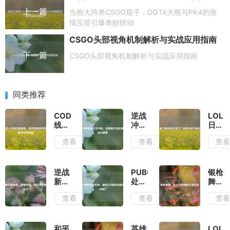
上一篇
当熊大跨界CSGO茄子，DOTA大熊与PK4的激
情互喷引爆奇妙联动
CSGO头部视角机制解析与实战应用指南
下一篇
CSGO头部视角机制解析与实战应用指南
同类推荐
COD16
逆战
LOL
线上
冲锋
日服
存储
专家
下载
查看
查看
查
功能
打法
后显
解
攻
示英
析，
略，
文？
高效
无畏
原因
逆战
PUBG
银枪
管理
前行
分析
新元
处理
舞
游戏
的战
与解
素角
器性
袖，
查看
查看
查
数据
场先
决方
色，
能实
赵云
及解
锋技
法
颠覆
测，
与貂
决存
巧解
传
哪款
蝉的
取问
析
统，
CPU
王者
和平
英雄
LOL