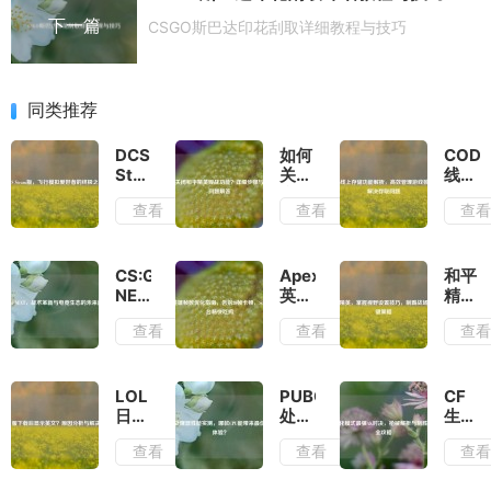
下一篇
CSGO斯巴达印花刮取详细教程与技巧
同类推荐
DCS
如何
COD1
Steam
关闭
线上
版，
和平
存储
查看
查看
查
飞行
精英
功能
模拟
观战
解
爱好
功
析，
者的
能？
高效
CS:GO
Apex
和平
终极
详细
管理
NEXT，
英雄
精
之选
步骤
游戏
战术
帧数
英，
查看
查看
查
与常
数据
革新
优化
掌握
见问
及解
与电
指
视野
题解
决存
竞生
南，
设置
答
取问
态的
告别
技
LOL
PUBG
CF
题
未来
20
巧，
日服
处理
生化
进化
帧卡
制霸
下载
器性
模式
查看
查看
查
顿，
战场
后显
能实
最强
Steam
的关
示英
测，
AK