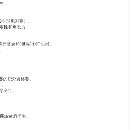
等。
BG全球系列赛）。
稳定性和爆发力。
美元奖金和“世界冠军”头衔。
。
决赛的积分资格赛。
军。
贯穿全年。
健运营的平衡。