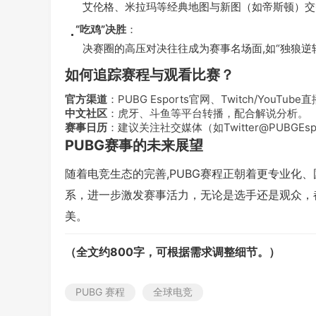
艾伦格、米拉玛等经典地图与新图（如帝斯顿）交
“吃鸡”决胜
：
决赛圈的高压对决往往成为赛事名场面,如“独狼逆转
如何追踪赛程与观看比赛？
官方渠道
：PUBG Esports官网、Twitch/YouTube
中文社区
：虎牙、斗鱼等平台转播，配合解说分析。
赛事日历
：建议关注社交媒体（如Twitter@PUBGEs
PUBG赛事的未来展望
随着电竞生态的完善,PUBG赛程正朝着更专业化
系，进一步激发赛事活力，无论是选手还是观众，
美。
（全文约800字，可根据需求调整细节。）
PUBG 赛程
全球电竞