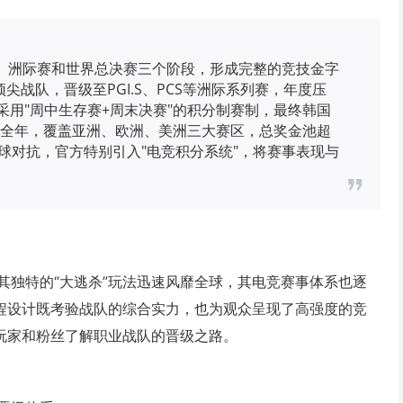
选赛、洲际赛和世界总决赛三个阶段，形成完整的竞技金字
尖战队，晋级至PGI.S、PCS等洲际系列赛，年度压
采用"周中生存赛+周末决赛"的积分制赛制，最终韩国
穿全年，覆盖亚洲、欧洲、美洲三大赛区，总奖金池超
全球对抗，官方特别引入"电竞积分系统"，将赛事表现与
借其独特的“大逃杀”玩法迅速风靡全球，其电竞赛事体系也逐
赛程设计既考验战队的综合实力，也为观众呈现了高强度的竞
助玩家和粉丝了解职业战队的晋级之路。