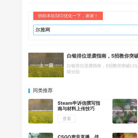
协助本站SEO优化一下，谢谢！
上一篇
白银排位逆袭指南，5招教你突破LO
狱分段
同类推荐
Steam申诉信撰写指
南与材料上传技巧
查看
CSGO声音直播，战