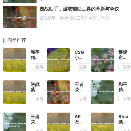
逆战助手，游戏辅助工具的革新与争议
下一篇
逆战助手，游戏辅助工具的革新与争议
同类推荐
和平
CSGO
警惕
精英
小镇
逆战
火箭
连接
免费
查看
查看
查
少女
点烟
送号
101
战
陷
联动
术，
阱，
服饰
艺术
安全
逆战
王者
和平
价格
与实
游戏
紫薇
荣耀
精英
解析
战的
最重
巨剑
能量
十二
查看
查看
查
完美
要
获取
石，
星座
结合
攻
神秘
玩家
略，
力量
作战
神兵
与战
风格
王者
AP
Stea
现
术博
全解
荣耀
石头
频繁
世，
弈全
析
全英
人一
弹出