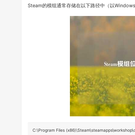
Steam的模组通常存储在以下路径中（以Windo
C:\Program Files (x86)\Steam\steamapps\workshop\c