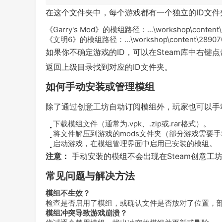
在这个文件夹中，每个游戏都有一个独立的ID文
《Garry's Mod》的模组路径：
...\workshop\content
《文明6》的模组路径：
...\workshop\content\28907
如果你不确定游戏的ID，可以在Steam库中右键点击
返回上级目录找到对应的ID文件夹。
如何手动安装或管理模组
除了通过创意工坊自动订阅模组外，玩家也可以手
下载模组文件（通常为
.vpk
、
.zip
或
.rar
格式）。
将文件解压到游戏的
mods
文件夹（部分游戏需要手
启动游戏，在模组管理界面中启用已安装的模组。
注意：
手动安装的模组不会出现在Steam创意工
常见问题与解决方法
模组不生效？
检查是否启用了模组，或确认文件是否放对了位置，部
模组冲突导致游戏崩溃？