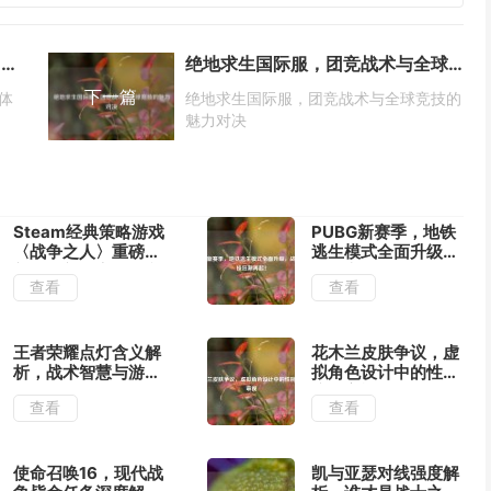
CF端游生化追击新图BUG频发，玩家体验受损引热议
绝地求生国际服，团竞战术与全球竞技的魅力对决
下一篇
体
绝地求生国际服，团竞战术与全球竞技的
魅力对决
Steam经典策略游戏
PUBG新赛季，地铁
〈战争之人〉重磅更
逃生模式全面升级，
新，全新内容与中文
战术竞技狂潮再起！
查看
查看
设置指南
王者荣耀点灯含义解
花木兰皮肤争议，虚
析，战术智慧与游戏
拟角色设计中的性别
术语揭秘
议题审视
查看
查看
使命召唤16，现代战
凯与亚瑟对线强度解