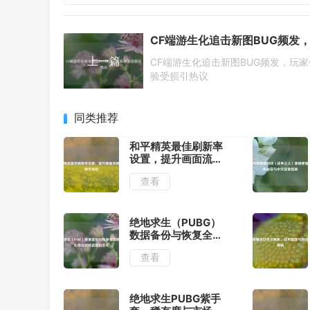
上一篇
CF端游生化追击新图BUG频发，玩家
验受损引热议
同类推荐
和平精英最佳刷新率
设置，提升画面流畅
度与操作体验
查看
绝地求生（PUBG）
数据备份与恢复全攻
略，轻松保存游戏进
查看
度防丢失
绝地求生PUBG紫手