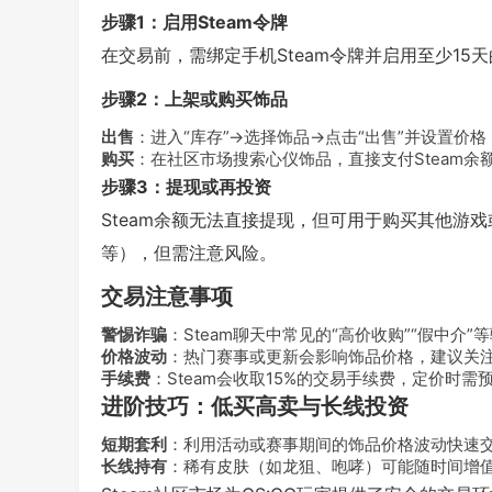
步骤1：启用Steam令牌
在交易前，需绑定手机Steam令牌并启用至少15
步骤2：上架或购买饰品
出售
：进入“库存”→选择饰品→点击“出售”并设置价
购买
：在社区市场搜索心仪饰品，直接支付Steam余
步骤3：提现或再投资
Steam余额无法直接提现，但可用于购买其他游戏
等），但需注意风险。
交易注意事项
警惕诈骗
：Steam聊天中常见的“高价收购”“假中介
价格波动
：热门赛事或更新会影响饰品价格，建议关
手续费
：Steam会收取15%的交易手续费，定价时需
进阶技巧：低买高卖与长线投资
短期套利
：利用活动或赛事期间的饰品价格波动快速
长线持有
：稀有皮肤（如龙狙、咆哮）可能随时间增