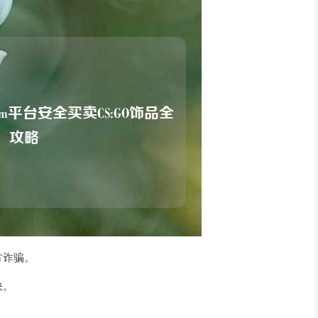
方诈骗。
快。