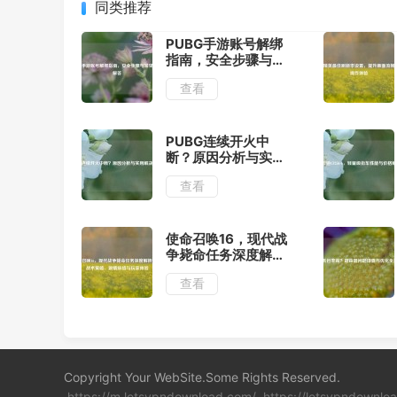
同类推荐
PUBG手游账号解绑
指南，安全步骤与常
见问题解答
查看
PUBG连续开火中
断？原因分析与实用
解决技巧
查看
使命召唤16，现代战
争毙命任务深度解析
——战术策略、剧情
查看
脉络与玩家体验
Copyright Your WebSite.Some Rights Reserved.
https://m.letsvpndownload.com/
https://letsvpndownlo