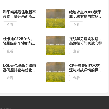
和平精英最佳刷新率
绝地求生PUBG紫手
设置，提升画面流畅
套，稀有度与市场价
度与操作体验
值全解析
查看
查看
杜卡迪CF250-6，
逆战黑刀速刷攻略，
轻量级街车性能与价
高效技巧与实战心得
格解析
查看
查看
LOL丢包率高？路由
CF手游关闭战术交
器问题排查与优化全
流与对战详情的操作
指南
指南
查看
查看
ad.com/