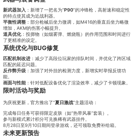
新武器加入
：新增了一把名为“
P90
”的冲锋枪，高射速和稳定性
的特点使其成为近战利器。
平衡性调整
：部分枪械后坐力微调，如M416的垂直后坐力略微
增加，AKM的伤害小幅提升。
道具优化
：投掷物（如烟雾弹、燃烧瓶）的作用范围和时间进行
了更精准的设定。
系统优化与BUG修复
匹配机制改进
：减少了高段位玩家的排队时间，并优化了跨区域
匹配的延迟问题。
反作弊升级
：加强了对外挂的检测力度，新增实时举报反馈功
能。
画面与性能
：针对低配设备优化了渲染效率，减少了卡顿现象。
限时活动与奖励
为庆祝更新，官方推出了“
夏日激战
”主题活动：
完成每日任务可获得限定皮肤（如“热带风暴”套装）。
参与新模式累计积分可兑换稀有武器挂件。
8月28日至9月10日期间登录游戏，还可领取免费补给箱。
未来更新预告