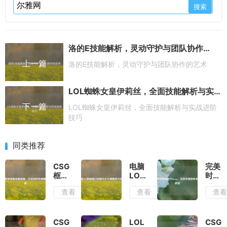
洛的E技能解析，灵动守护与团队协作的艺术
上一篇
洛的E技能解析，灵动守护与团队协作的艺术
LOL蜘蛛女皇伊莉丝，全面技能解析与实战进阶技巧
下一篇
LOL蜘蛛女皇伊莉丝，全面技能解析与实战进阶
技巧
同类推荐
CSGO
电脑
完美
框架
LOL
时空
准星
界面
新游
查看
查看
查
设置
窗口
助力
指
切换
Stea
南，
与大
共筑
打造
小调
中国
CSGO
LOL
CSG