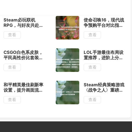
Steam必玩联机
使命召唤16，现代战
RPG，与好友共赴奇
争预购平台对比指南
幻冒险之旅
——官网购买与各平
查看
查看
台优劣解析
CSGO白色系皮肤，
LOL手游最佳布局设
平民高性价比套装推
置推荐，进阶上分必
荐与搭配指南
备指南，在保持原意
查看
查看
的基础上，通过调整
语序和强调核心价值
点（进阶上分必备）
增强吸引力，同时明
和平精英最佳刷新率
Steam经典策略游戏
确指向布局设置这一
设置，提升画面流畅
〈战争之人〉重磅更
具体需求。）
度与操作体验
新，全新内容与中文
查看
查看
设置指南