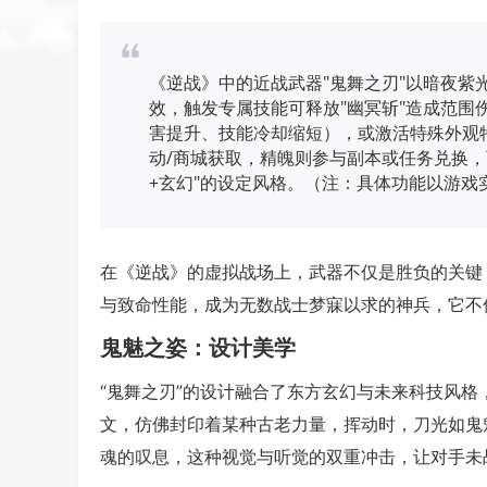
《逆战》中的近战武器"鬼舞之刃"以暗夜紫
效，触发专属技能可释放"幽冥斩"造成范围
害提升、技能冷却缩短），或激活特殊外观
动/商城获取，精魄则参与副本或任务兑换，
+玄幻"的设定风格。（注：具体功能以游戏
在《逆战》的虚拟战场上，武器不仅是胜负的关键
与致命性能，成为无数战士梦寐以求的神兵，它不
鬼魅之姿：设计美学
“鬼舞之刃”的设计融合了东方玄幻与未来科技风
文，仿佛封印着某种古老力量，挥动时，刀光如鬼
魂的叹息，这种视觉与听觉的双重冲击，让对手未