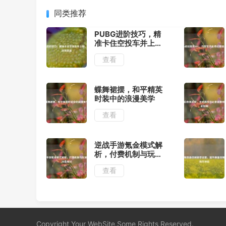
同类推荐
PUBG进阶技巧，精
准卡住空投车并上
锁，独占战场资源
查看
蝶舞裙摆，和平精英
时装中的浪漫美学
查看
逆战手游氪金模式解
析，付费机制与玩家
体验深度探讨
查看
Copyright Your WebSite.Some Rights Reserved.