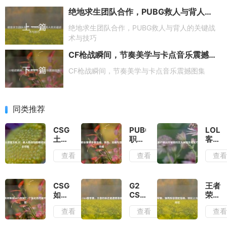
绝地求生团队合作，PUBG救人与背人的关键战术与技巧
上一篇
绝地求生团队合作，PUBG救人与背人的关键战
术与技巧
CF枪战瞬间，节奏美学与卡点音乐震撼图集
下一篇
CF枪战瞬间，节奏美学与卡点音乐震撼图集
同类推荐
CSGO
PUBG
LOL
土拨
职业
客户
鼠大
赛事
端运
查看
查看
查
乱
参赛
行缓
斗，
指
慢的
单人
南，
五大
挑战
条
原因
CSGO
G2
王者
与隐
件、
及优
如何
CSGO
荣
藏成
流程
化方
解锁
春季
耀，
查看
查看
查
就解
与晋
案
60FPS
赛，
强势
锁全
级全
限
王者
阵容