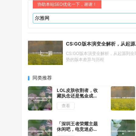
协助本站SEO优化一下，谢谢！
CS:GO版
上一篇
CS:GO版本演变全解析，从起源到全
势的版本差异与历程
同类推荐
LOL皮肤收割者，收
藏执念还是氪金成
瘾？揭秘玩家背后的
查看
皮肤狂热
「深圳王者荣耀主题
休闲吧，电竞迷必去
的潮玩圣地」