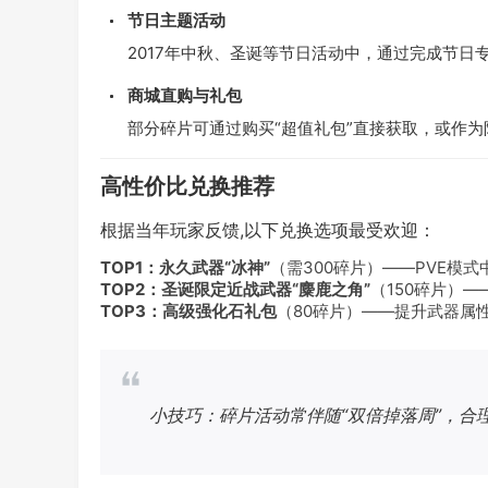
节日主题活动
2017年中秋、圣诞等节日活动中，通过完成节日专
商城直购与礼包
部分碎片可通过购买“超值礼包”直接获取，或作
高性价比兑换推荐
根据当年玩家反馈,以下兑换选项最受欢迎：
TOP1：永久武器“冰神”
（需300碎片）——PVE模
TOP2：圣诞限定近战武器“麋鹿之角”
（150碎片）
TOP3：高级强化石礼包
（80碎片）——提升武器属
小技巧：碎片活动常伴随“双倍掉落周”，合