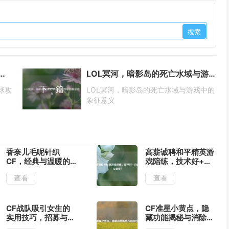
本演变全解析，从起源到全球攻势的版本差异与历程
LOL冥河，暗影岛的死亡水域与游戏中的象征意义
下一篇
球攻
LOL冥河，暗影岛的死亡水域与游戏中的
象征意义
香奈儿毛呢针织
高薪诚聘和平精英游
CF，经典与温暖的
戏陪练，技术好+沟
时尚邂逅
通强+乐趣多！
查看
查看
CF战队吸引女生的
CF准星小黄点，隐
实用技巧，招募与交
藏功能揭秘与消除方
友全攻略
法