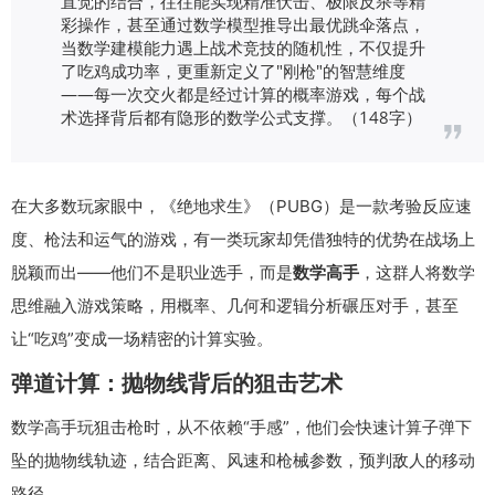
直觉的结合，往往能实现精准伏击、极限反杀等精
彩操作，甚至通过数学模型推导出最优跳伞落点，
当数学建模能力遇上战术竞技的随机性，不仅提升
了吃鸡成功率，更重新定义了"刚枪"的智慧维度
——每一次交火都是经过计算的概率游戏，每个战
术选择背后都有隐形的数学公式支撑。（148字）
在大多数玩家眼中，《绝地求生》（PUBG）是一款考验反应速
度、枪法和运气的游戏，有一类玩家却凭借独特的优势在战场上
脱颖而出——他们不是职业选手，而是
数学高手
，这群人将数学
思维融入游戏策略，用概率、几何和逻辑分析碾压对手，甚至
让“吃鸡”变成一场精密的计算实验。
弹道计算：抛物线背后的狙击艺术
数学高手玩狙击枪时，从不依赖“手感”，他们会快速计算子弹下
坠的抛物线轨迹，结合距离、风速和枪械参数，预判敌人的移动
路径。