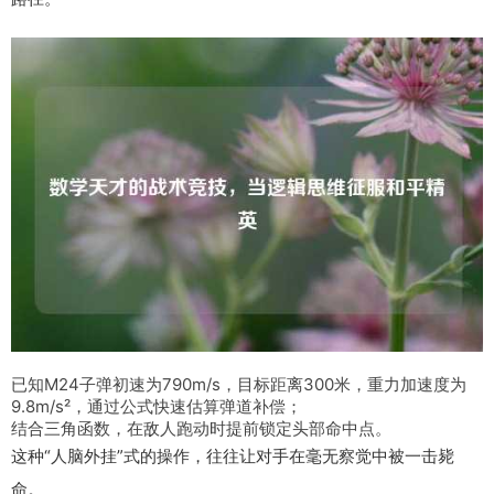
已知M24子弹初速为790m/s，目标距离300米，重力加速度为
9.8m/s²，通过公式快速估算弹道补偿；
结合三角函数，在敌人跑动时提前锁定头部命中点。
这种“人脑外挂”式的操作，往往让对手在毫无察觉中被一击毙
命。