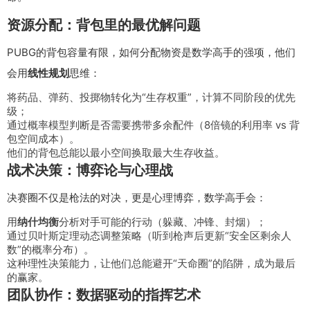
资源分配：背包里的最优解问题
PUBG的背包容量有限，如何分配物资是数学高手的强项，他们
会用
线性规划
思维：
将药品、弹药、投掷物转化为“生存权重”，计算不同阶段的优先
级；
通过概率模型判断是否需要携带多余配件（8倍镜的利用率 vs 背
包空间成本）。
他们的背包总能以最小空间换取最大生存收益。
战术决策：博弈论与心理战
决赛圈不仅是枪法的对决，更是心理博弈，数学高手会：
用
纳什均衡
分析对手可能的行动（躲藏、冲锋、封烟）；
通过贝叶斯定理动态调整策略（听到枪声后更新“安全区剩余人
数”的概率分布）。
这种理性决策能力，让他们总能避开“天命圈”的陷阱，成为最后
的赢家。
团队协作：数据驱动的指挥艺术