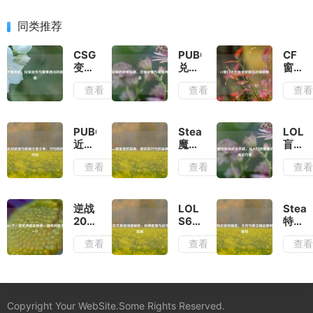
同类推荐
CSGO
PUBG
CF
变黄
兑换
窗口
风
码使
化还
查看
查看
查
波，
用指
原全
玩家
南，
屏模
流失
详细
式详
与赛
步骤
细教
PUBG
Steam
LOL
事遇
与常
程
近战
魔盒
盲僧
冷的
见问
武器
退款
技能
查看
查看
查
背后
题解
与枪
指
加点
真相
答
械王
南，
全攻
者之
避坑
略，
争，
技巧
从入
逆战
LOL
Stea
刀与
与权
门到
2021
S6
特价
枪的
益保
精通
下一
符文
游戏
查看
查看
查
巅峰
障
的完
套史
系统
精
对决
美加
诗套
深度
选，
点方
装预
解
大作
案
测，
析，
与独
谁将
经典
立精
Copyright Your WebSite.Some Rights Reserved.
问鼎
配置
品限