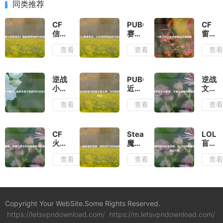
同类推荐
CF
PUBG
CF
信用
赛事
窗口
分突
争
化还
查看
查看
查
然消
议，
原全
失？
公平
屏模
揭秘
竞技
式详
清零
的挑
细教
逆战
PUBG
逆战
原因
战与
程
小僵
近战
文言
与恢
反思
尸，
武器
文之
查看
查看
查
复方
萌系
与枪
意
法
外表
械王
考，
下的
者之
字源
战术
争，
与语
CF
Steam
LOL
打法
刀与
境的
火麒
魔盒
盲僧
全攻
枪的
多维
麟，
退款
技能
查看
查看
查
略
巅峰
解析
穿越
指
加点
对决
火线
南，
全攻
中的
避坑
略，
传奇
技巧
从入
武器
与权
门到
Copyright Your WebSite.Some Rights Reserved.
与玩
益保
精通
https://letsvpndownload.com/
家情
https://m.letsvpndownload.com/
障
的完