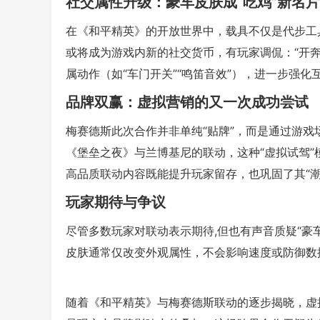
社交属性升级：豪车皮肤成“吃鸡”新名
在《和平精英》的开放世界中，载具不仅是代步工
或将成为游戏内新的社交货币，有玩家调侃：“开
属动作（如“车门开关”“鸣笛音效”），进一步强化
品牌双赢：虚拟营销的又一次成功尝试
梅赛德斯此次合作并非单纯“贴牌”，而是通过游
《堡垒之夜》与兰博基尼的联动，这种“虚拟试驾
高品质联动内容既能提升玩家留存，也巩固了其“潮
玩家期待与争议
尽管多数玩家对联动表示期待,但也有声音质疑“豪
皮肤通常仅改变外观属性，不会影响速度或防御数
随着《和平精英》与梅赛德斯联动的逐步揭晓，虚