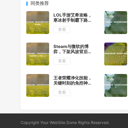
同类推荐
LOL手游艾希攻略，
寒冰射手制霸下路技
巧与新皮肤解析
查看
Steam与微软的博
弈，下架风波背后的
平台竞争与玩家选择
查看
steam下架
devotion
王者荣耀净化技能，
关键时刻的免控神技
解析
查看
Copyright Your WebSite.Some Rights Reserved.