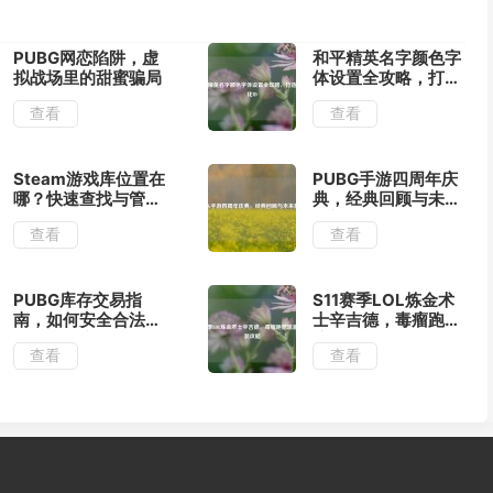
PUBG网恋陷阱，虚
和平精英名字颜色字
拟战场里的甜蜜骗局
体设置全攻略，打造
个性化ID
查看
查看
Steam游戏库位置在
PUBG手游四周年庆
哪？快速查找与管理
典，经典回顾与未来
指南
展望
查看
查看
PUBG库存交易指
S11赛季LOL炼金术
南，如何安全合法转
士辛吉德，毒瘤跑酷
移游戏资产
流最强出装攻略
查看
查看