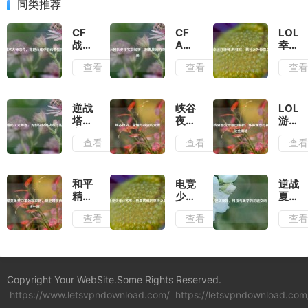
同类推荐
CF
CF
LOL
战术
AN94
幸运
大师
团队
召唤
查看
查看
查
宗
竞技
师7
介，
实战
月狂
穿越
解
欢，
火线
析，
峡谷
逆战
峡谷
LOL
中的
制霸
之外
塔防
夜
游戏
传奇
战场
惊喜
之光
战，
界面
查看
查看
查
指挥
的突
之旅
舞
荣耀
变绿
官
击利
者，
与欲
原因
器
光影
望的
解
交织
交织
析，
和平
电竞
逆战
的战
环保
精英
少年
夏
术打
理念
免费
CF
娃，
查看
查看
查
法解
与视
口罩
苏
科技
析
觉优
领取
木，
与美
化全
攻
热血
学的
揭秘
略，
铸就
初诞
限定
的坚
交响
Copyright Your WebSite.Some Rights Reserved.
时装
持之
https://www.letsvpndownload.com/
获取
路
https://letsvpndownload.com
方法