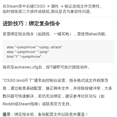
在Steam库中右键CSGO → 属性 → 验证游戏文件完整性。
临时移除第三方插件或模组,测试是否为兼容性问题。
进阶技巧：绑定复杂指令
若需绑定组合指令（如跳投、一键买枪），需使用
alias
功能。
alias "+jumpthrow" "+jump;-attack"  

alias "-jumpthrow" "-jump"  

bind "t" "+jumpthrow"  
保存至
autoexec.cfg
后，按
T
键即可执行跳投动作。
“CSGO bind不了”通常由控制台设置、指令格式或文件权限导
致，通过检查基础配置、修正脚本文件，并排除按键冲突，大多
数问题可快速解决，若仍无法绑定，建议参考社区论坛（如
Reddit或Steam指南）或联系官方支持。
提示
：绑定指令前，备份配置文件以防意外覆盖！