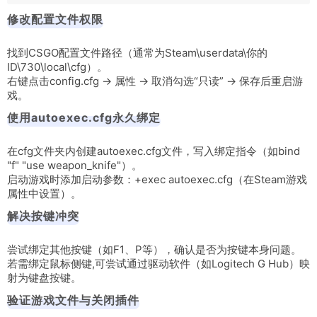
修改配置文件权限
找到CSGO配置文件路径（通常为
Steam\userdata\你的
ID\730\local\cfg
）。
右键点击
config.cfg
→ 属性 → 取消勾选“只读” → 保存后重启游
戏。
使用autoexec.cfg永久绑定
在
cfg
文件夹内创建
autoexec.cfg
文件，写入绑定指令（如
bind
"f" "use weapon_knife"
）。
启动游戏时添加启动参数：
+exec autoexec.cfg
（在Steam游戏
属性中设置）。
解决按键冲突
尝试绑定其他按键（如
F1
、
P
等），确认是否为按键本身问题。
若需绑定鼠标侧键,可尝试通过驱动软件（如Logitech G Hub）映
射为键盘按键。
验证游戏文件与关闭插件