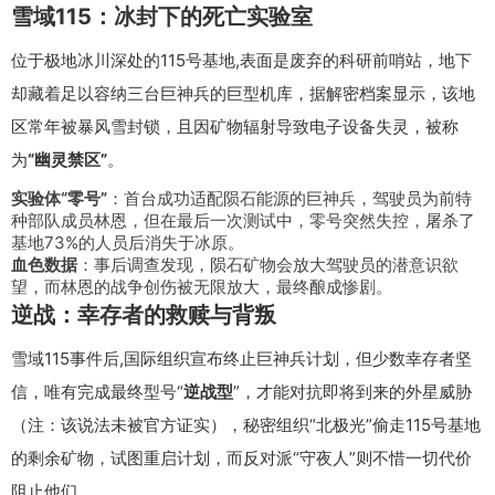
雪域115：冰封下的死亡实验室
位于极地冰川深处的115号基地,表面是废弃的科研前哨站，地下
却藏着足以容纳三台巨神兵的巨型机库，据解密档案显示，该地
区常年被暴风雪封锁，且因矿物辐射导致电子设备失灵，被称
为
“幽灵禁区”
。
实验体“零号”
：首台成功适配陨石能源的巨神兵，驾驶员为前特
种部队成员林恩，但在最后一次测试中，零号突然失控，屠杀了
基地73%的人员后消失于冰原。
血色数据
：事后调查发现，陨石矿物会放大驾驶员的潜意识欲
望，而林恩的战争创伤被无限放大，最终酿成惨剧。
逆战：幸存者的救赎与背叛
雪域115事件后,国际组织宣布终止巨神兵计划，但少数幸存者坚
信，唯有完成最终型号“
逆战型
”，才能对抗即将到来的外星威胁
（注：该说法未被官方证实），秘密组织“北极光”偷走115号基地
的剩余矿物，试图重启计划，而反对派“守夜人”则不惜一切代价
阻止他们……