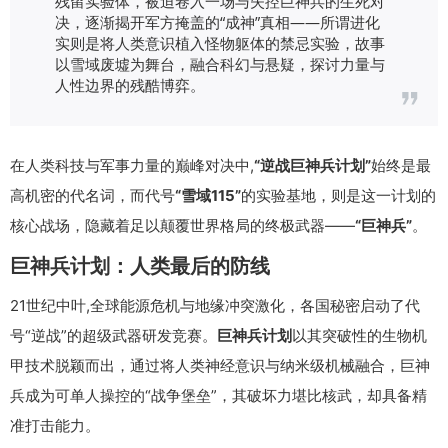
残留实验体，被迫卷入一场与失控巨神兵的生死对
决，逐渐揭开军方掩盖的“成神”真相——所谓进化
实则是将人类意识植入怪物躯体的禁忌实验，故事
以雪域废墟为舞台，融合科幻与悬疑，探讨力量与
人性边界的残酷博弈。
在人类科技与军事力量的巅峰对决中,
“逆战巨神兵计划”
始终是最
高机密的代名词，而代号
“雪域115”
的实验基地，则是这一计划的
核心战场，隐藏着足以颠覆世界格局的终极武器——
“巨神兵”
。
巨神兵计划：人类最后的防线
21世纪中叶,全球能源危机与地缘冲突激化，各国秘密启动了代
号“逆战”的超级武器研发竞赛。
巨神兵计划
以其突破性的生物机
甲技术脱颖而出，通过将人类神经意识与纳米级机械融合，巨神
兵成为可单人操控的“战争堡垒”，其破坏力堪比核武，却具备精
准打击能力。