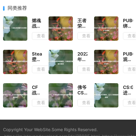
同类推荐
燃魂
王者
PUBG
战
荣耀
绑定
纪，
无敌
手机
查看
查看
查
CF
乌鸦
令牌
战队
出
后账
的荣
装，
号还
耀与
暗影
会被
Steam
2022
PUBG
兄弟
主宰
盗
壁纸
年
观战
情
的制
吗？
短
LOL
教
查看
查看
查
胜法
安全
跑，
胜率
程，
则
防护
创意
数据
如何
全解
与速
深度
实时
析
度的
解
观看
CF
佛爷
CS:G
视觉
析，
队友
战队
CSGO，
进攻
盛宴
从截
或对
格式
从电
B点
查看
查看
查
图挖
手的
大
竞高
战术
掘实
精彩
全，
手到
全解
战提
操作
从命
传奇
析，
升秘
名规
主播
从入
诀
则到
的蜕
门到
Copyright Your WebSite.Some Rights Reserved.
团队
变之
精通