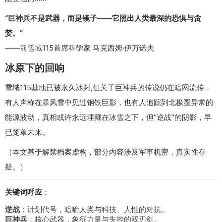
“巨神兵不是武器，而是镜子——它照出人类最深的恐惧与贪
婪。”
——前雪域115首席科学家 马克西姆·伊万诺夫
冰原下的回响
雪域115基地已被永久冰封,但关于巨神兵的传说仍在暗网流传，
有人声称在暴风雪中见过钢铁巨影，也有人追踪到北极圈异常的
能源波动，真相或许永远埋藏在冰雪之下，但“逆战”的阴影，早
已笼罩未来。
（本文基于解禁档案虚构，部分内容涉及军事机密，真实性存
疑。）
关键词呼应
：
逆战
：计划代号，暗喻人类与科技、人性的对抗。
巨神兵
：核心武器，象征力量与失控的双刃剑。