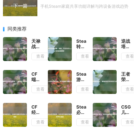
下一篇
手机Steam家庭共享功能详解与跨设备游戏趋势
同类推荐
天禄
Steam
逆战
战
转区
塔防
队，
阿塞
模式
查看
查看
查
从
拜
收益
2018
疆，
计算
到
风
与高
2022
险、
效刷
CF
Steam
王者
的
方法
金攻
端游
游戏
荣耀
CSGO
及对
略
称号
修复
武则
查看
查看
查
征程
Apex
修改
指
天，
与突
等游
全教
南，
最强
破
戏的
程，
常见
出装
影响
一键
问题
与实
CF
Steam
CSG
解析
自定
与解
战技
经验
必玩
儿童
义你
决方
巧全
等级
恐龙
饰品
查看
查看
查
的独
案
解析
划
游
争
特标
分，
戏，
议，
识
从新
从生
家长