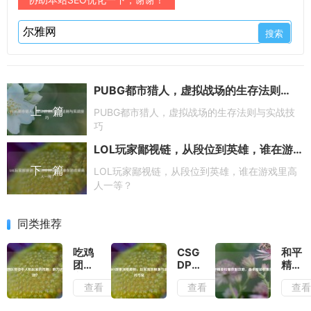
PUBG都市猎人，虚拟战场的生存法则与实战技巧
上一篇
PUBG都市猎人，虚拟战场的生存法则与实战技
巧
LOL玩家鄙视链，从段位到英雄，谁在游戏里高人一等？
下一篇
LOL玩家鄙视链，从段位到英雄，谁在游戏里高
人一等？
同类推荐
吃鸡
CSGO
和平
团队
DPI
精英
竞技
现象
校服
查看
查看
查
中人
深度
获取
机玩
解
攻