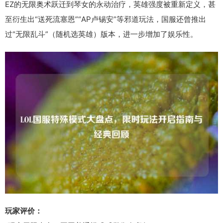
EZ的无限奥术跃迁到琴女的永动治疗，英雄强度被重新定义，甚
至衍生出“送死流塞恩”“AP卢锡安”等邪道玩法，国服还曾推出
过“无限乱斗”（随机选英雄）版本，进一步增加了娱乐性。
玩家评价：