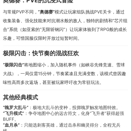
奥德赛：PVE的沉浸式冒险
与常规PVP不同，
“奥德赛”
模式让玩家组队挑战PVE关卡，通过
收集装备、强化技能来对抗潮水般的敌人，独特的剧情和“芯片组
合”系统（如亚索的“无限斩钢闪”）让玩家体验到了RPG般的成长
乐趣，可惜国服仅限时开放过短暂时间。
极限闪击：快节奏的混战狂欢
“极限闪击”
将地图缩小，加入随机事件（如峡谷先锋竞速、雪球
大战），一局仅需15分钟，节奏紧凑且充满变数，该模式曾因趣
味性高而多次返场，甚至被玩家呼吁改为常驻玩法。
其他经典模式
“魄罗大乱斗”
：极地大乱斗的变种，投掷魄罗触发地图特效。
“飞升模式”
：争夺地图中心的远古符文，化身“飞升者”获得超强
BUFF。
“血月杀”
：只能选刺客英雄，通过击杀和幽灵得分，全程无兵
线。