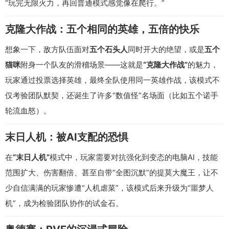
“玩完无限火力，再回普通模式感觉像在爬行。”
克隆大作战：五个相同的英雄，五倍的快乐
想象一下，敌方队伍面对
五个石头人
同时开大的绝望，或是
五个
猫咪
附身一个队友的滑稽场景——这就是
“克隆大作战”
的魅力，
玩家通过投票选择英雄，最终全队使用同一英雄作战，该模式不
仅考验团队默契，还诞生了许多“数值怪”名场面（比如五个诺手
轮流血怒）。
末日人机：被AI支配的恐惧
在
“末日人机”
模式中，玩家需要对抗强化到变态的电脑AI，技能
范围扩大、伤害翻倍、甚至自带“全图沉默”的提莫大魔王，让不
少自信满满的玩家惨遭“人机虐菜”，该模式后来升级为“噩梦人
机”，成为检验团队协作的试金石。