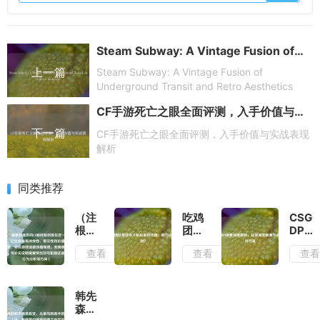
Steam Subway: A Vintage Fusion of Underground Transit and Retro Aesthetics
上一篇
Steam Subway: A Vintage Fusion of
Underground Transit and Retro Aesthetics
CF手游死亡之眼全面评测，入手价值与实战表现解析
下一篇
CF手游死亡之眼全面评测，入手价值与实战表现
解析
同类推荐
（注，
吃鸡
CSG
根据
团队
DPI
您提
竞技
现象
查看
查看
查
供的
中人
深度
CF
机玩
解
刷经
家的
析，
验封
作
玩家
韩先
排位
用，
流失
森的